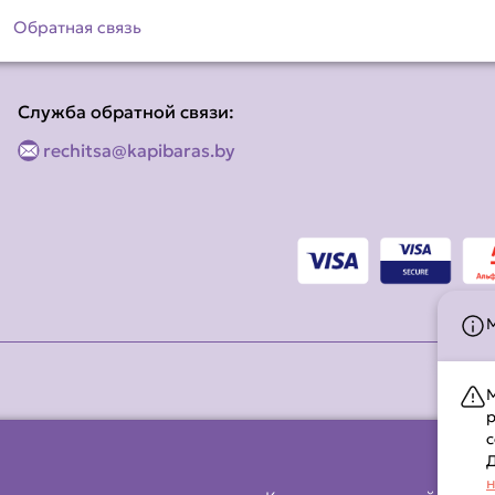
Обратная связь
Служба обратной связи:
rechitsa@kapibaras.by
М
р
с
Д
н