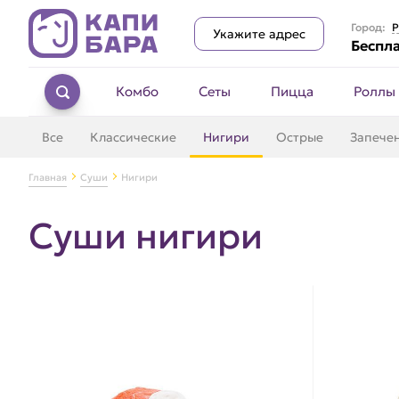
Город:
Р
Укажите адрес
Беспла
Комбо
Сеты
Пицца
Роллы
Все
Классические
Нигири
Острые
Запече
Главная
Суши
Нигири
Суши нигири