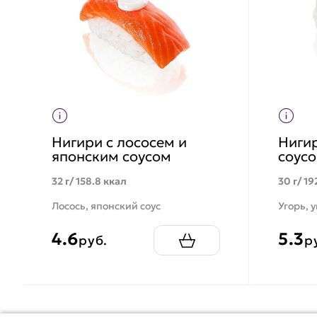
Нигири с лососем и
Нигир
японским соусом
соус
32 г/ 158.8 ккал
30 г/ 19
Лосось, японский соус
Угорь, 
4.6
5.3
руб.
р