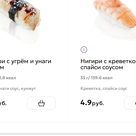
и с угрём и унаги
Нигири с креветко
ом
спайси соусом
2.8 ккал
35 г/ 139.6 ккал
унаги соус, кунжут
Креветка, спайси соус
4.9
уб.
руб.