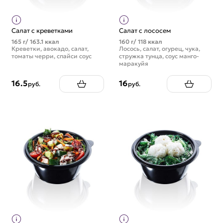
Салат с креветками
Салат с лососем
165 г/ 163.1 ккал
160 г/ 118 ккал
Креветки, авокадо, салат,
Лосось, салат, огурец, чука,
томаты черри, спайси соус
стружка тунца, соус манго-
маракуйя
16.5
16
руб.
руб.