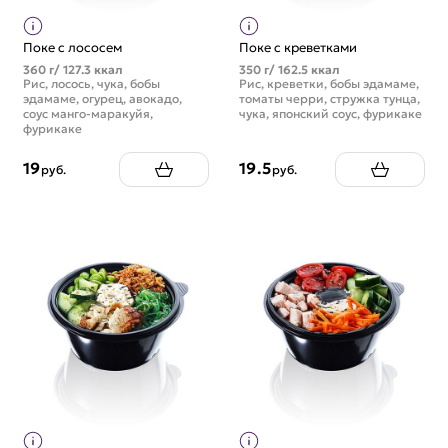
Поке с лососем
Поке с креветками
360 г/ 127.3 ккал
350 г/ 162.5 ккал
Рис, лосось, чука, бобы
Рис, креветки, бобы эдамаме,
эдамаме, огурец, авокадо,
томаты черри, стружка тунца,
соус манго-маракуйя,
чука, японский соус, фурикаке
фурикаке
19
19.5
руб.
руб.