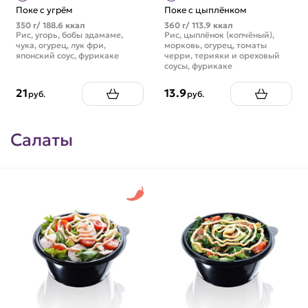
Поке с угрём
Поке с цыплёнком
350 г/ 188.6 ккал
360 г/ 113.9 ккал
Рис, угорь, бобы эдамаме,
Рис, цыплёнок (копчёный),
чука, огурец, лук фри,
морковь, огурец, томаты
японский соус, фурикаке
черри, терияки и ореховый
соусы, фурикаке
21
13.9
руб.
руб.
Салаты