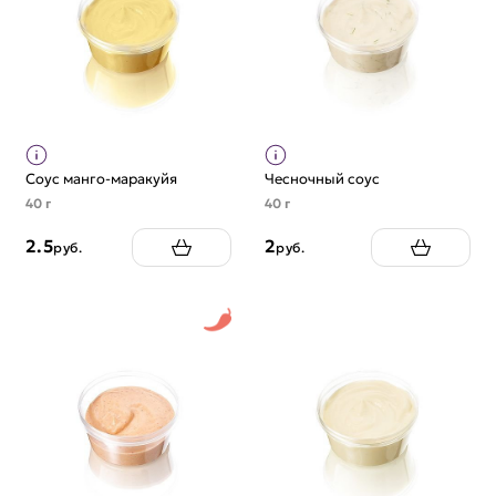
Соус манго-маракуйя
Чесночный соус
40 г
40 г
2.5
2
руб.
руб.