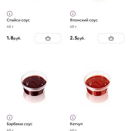
Спайси соус
Японский соус
40 г
40 г
1.8
2.5
руб.
руб.
Барбекю соус
Кетчуп
40 г
40 г