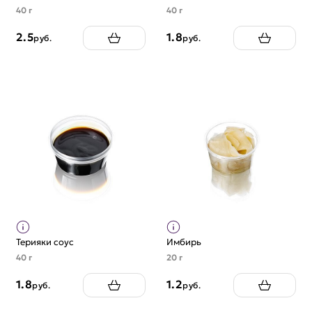
40 г
40 г
2.5
1.8
руб.
руб.
Терияки соус
Имбирь
40 г
20 г
1.8
1.2
руб.
руб.