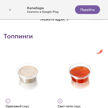
Капибара
×
Перейти
Скачать в Google Play
Укажите адрес
Топпинги
Ореховый соус
Свит чили соус