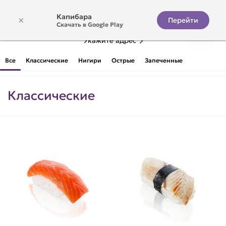
Капибара
×
Перейти
Скачать в Google Play
Укажите адрес
Суши
Все
Классические
Нигири
Острые
Запеченные
Классические