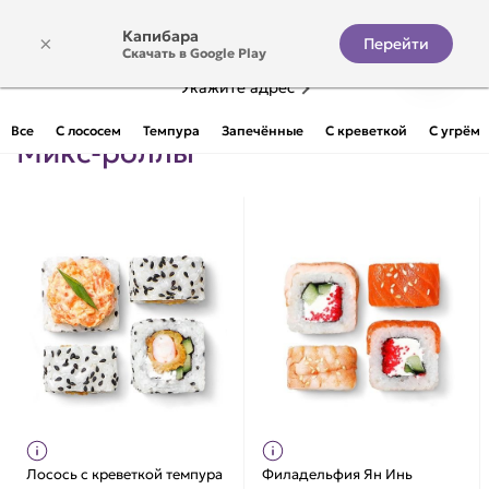
Капибара
×
Перейти
Скачать в Google Play
Укажите адрес
Все
С лососем
Темпура
Запечённые
С креветкой
С угрём
Микс-роллы
Лосось с креветкой темпура
Филадельфия Ян Инь