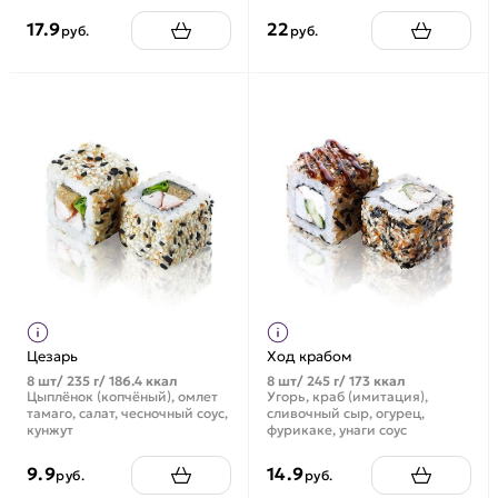
17.9
22
руб.
руб.
Цезарь
Ход крабом
8 шт/ 235 г/ 186.4 ккал
8 шт/ 245 г/ 173 ккал
Цыплёнок (копчёный), омлет
Угорь, краб (имитация),
тамаго, салат, чесночный соус,
сливочный сыр, огурец,
кунжут
фурикаке, унаги соус
9.9
14.9
руб.
руб.