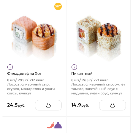
Филадельфия Хот
Пикантный
8 шт/ 295 г/ 217 ккал
8 шт/ 265 г/ 221 ккал
Лосось, сливочный сыр,
Лосось, сливочный сыр, омлет
огурец, моцарелла и унаги
тамаго, запечённый соус с
соусы, кунжут
мидиями, унаги соус, кунжут
24.5
14.9
руб.
руб.