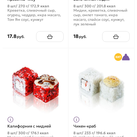
8 шт/ 270 г/ 172.9 ккал
8 шт/ 300 г/ 201.8 ккал
Креветка, сливочный сыр,
Мидии, креветка, сливочный
огурец, чеддер, икра масаго,
сыр, омлет тамаго, икра
Том Ям соус, кунжут
масаго, спайси соус, кунжут,
лук зеленый
17.8
18
руб.
руб.
Калифорния с мидией
Чикен-краб
8 шт/ 300 г/ 176.1 ккал
8 шт/ 233 г/ 196.6 ккал