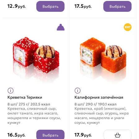
12.9
17.5
Выбрать
Выбрать
руб.
руб.
Креветка Терияки
Калифорния запечённая
8 шт/ 275 г/ 202.5 ккал
8 шт/ 290 г/ 190.1 ккал
Креветка, сливочный сыр,
Креветка, краб (имитация),
омлет тамаго, икра масаго,
сливочный сыр, огурец, икра
моцарелла и терияки соусы,
масаго, моцарелла и унаги
кунжут
соусы, кунжут
16.5
17.9
Выбрать
руб.
руб.