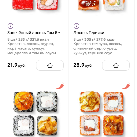
Запечённый лосось Том Ям
Лосось Терияки
8 шт/ 285 г/ 321.6 ккал
8 шт/ 305 г/ 277.6 ккал
Креветка, лосось, огурец,
Креветка темпура, лосось,
икра масаго, кунжут,
сливочный сыр, огурец,
моцарелла и том ям соусы
кунжут, терияки соус
21.9
28.9
руб.
руб.