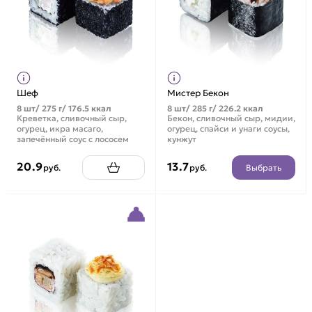
Шеф
Мистер Бекон
8 шт/ 275 г/ 176.5 ккал
8 шт/ 285 г/ 226.2 ккал
Креветка, сливочный сыр,
Бекон, сливочный сыр, мидии,
огурец, икра масаго,
огурец, спайси и унаги соусы,
запечённый соус с лососем
кунжут
20.9
13.7
Выбрать
руб.
руб.