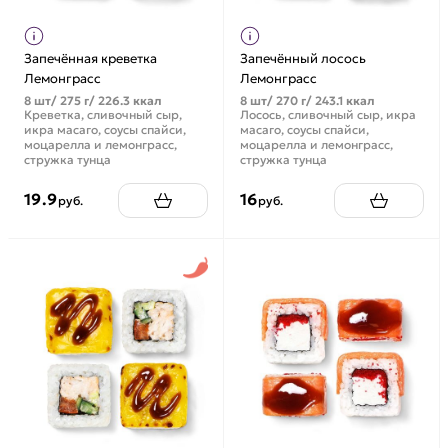
Запечённая креветка
Запечённый лосось
Лемонграсс
Лемонграсс
8 шт/ 275 г/ 226.3 ккал
8 шт/ 270 г/ 243.1 ккал
Креветка, сливочный сыр,
Лосось, сливочный сыр, икра
икра масаго, соусы спайси,
масаго, соусы спайси,
моцарелла и лемонграсс,
моцарелла и лемонграсс,
стружка тунца
стружка тунца
19.9
16
руб.
руб.