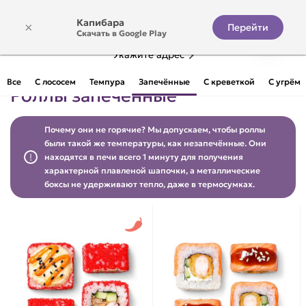
Капибара
×
Перейти
Скачать в Google Play
Укажите адрес
Все
С лососем
Темпура
Запечённые
С креветкой
С угрём
Роллы запечённые
Почему они не горячие? Мы допускаем, чтобы роллы
были такой же температуры, как незапечённые. Они
находятся в печи всего 1 минуту для получения
характерной плавленой шапочки, а металлические
боксы не удерживают тепло, даже в термосумках.