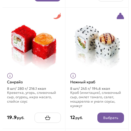
Санрайз
Нежный краб
8 шт/ 280 г/ 216.1 ккал
8 шт/ 245 г/ 194.6 ккал
Креветка, угорь, сливочный
Краб (имитация), сливочный
сыр, огурец, икра масаго,
сыр, омлет тамаго, салат,
спайси соус
моцарелла и унаги соусы,
кунжут
19.9
12
Выбрать
руб.
руб.