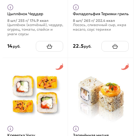
Цыплёнок Чеддер
Филадельфия Терияки гриль
8 шт/ 255 г/ 174.9 ккал
8 шт/ 265 г/ 202.4 ккал
Цыплёнок (копчёный), чеддер,
Лосось, сливочный сыр, икра
огурец, томаты, спайси и
масаго, соус терияки
унаги соусы
14
22.5
руб.
руб.
Креветка Чизу
Запечённая мидия