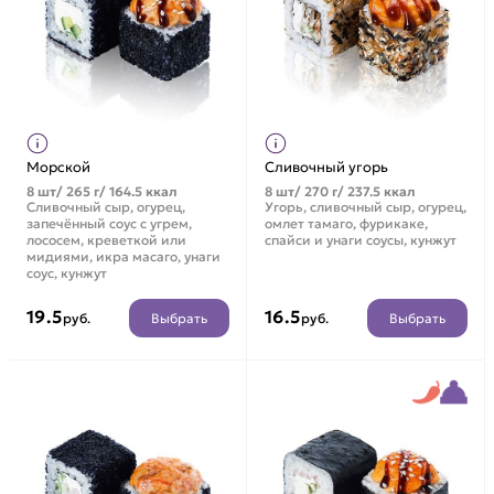
Морской
Сливочный угорь
8 шт/ 265 г/ 164.5 ккал
8 шт/ 270 г/ 237.5 ккал
Сливочный сыр, огурец,
Угорь, сливочный сыр, огурец,
запечённый соус с угрем,
омлет тамаго, фурикаке,
лососем, креветкой или
спайси и унаги соусы, кунжут
мидиями, икра масаго, унаги
соус, кунжут
19.5
16.5
Выбрать
Выбрать
руб.
руб.