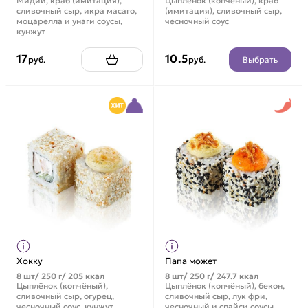
Мидии, краб (имитация),
Цыплёнок (копчёный), краб
сливочный сыр, икра масаго,
(имитация), сливочный сыр,
моцарелла и унаги соусы,
чесночный соус
кунжут
17
10.5
Выбрать
руб.
руб.
Хокку
Папа может
8 шт/ 250 г/ 205 ккал
8 шт/ 250 г/ 247.7 ккал
Цыплёнок (копчёный),
Цыплёнок (копчёный), бекон,
сливочный сыр, огурец,
сливочный сыр, лук фри,
чесночный соус, кунжут
чесночный и спайси соусы,