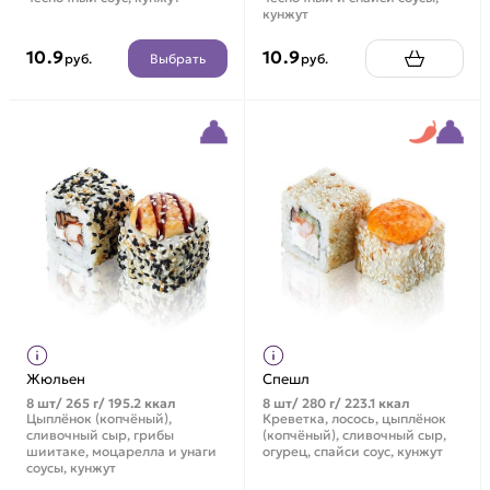
кунжут
10.9
10.9
Выбрать
руб.
руб.
Жюльен
Спешл
8 шт/ 265 г/ 195.2 ккал
8 шт/ 280 г/ 223.1 ккал
Цыплёнок (копчёный),
Креветка, лосось, цыплёнок
сливочный сыр, грибы
(копчёный), сливочный сыр,
шиитаке, моцарелла и унаги
огурец, спайси соус, кунжут
соусы, кунжут