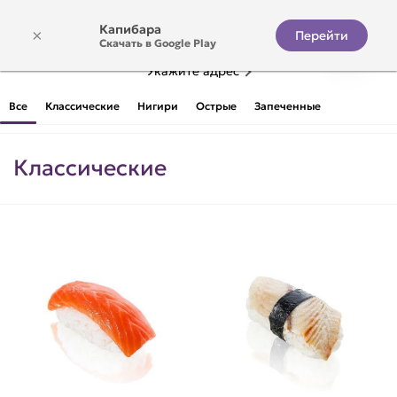
Капибара
×
Перейти
Скачать в Google Play
Укажите адрес
Суши
Все
Классические
Нигири
Острые
Запеченные
Классические