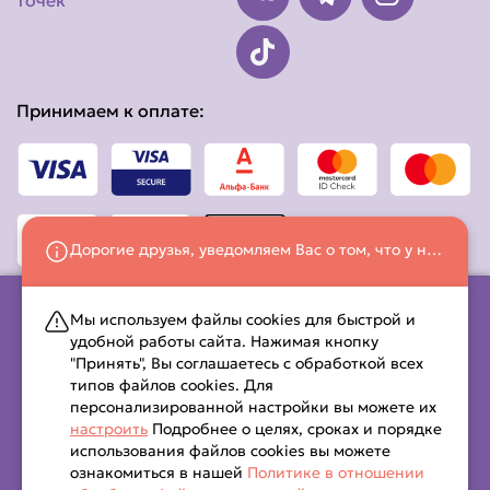
точек
Принимаем к оплате:
Дорогие друзья, уведомляем Вас о том, что у нас изменился номер телефона! Просим делать заказы по номеру: +375 (33) 658-33-26
Мы используем файлы cookies для быстрой и
удобной работы сайта. Нажимая кнопку
ООО «ДАНДИ РОЛЗ» (УНП 491601664) Свидетельство о гос.
"Принять", Вы соглашаетесь с обработкой всех
регистрации выдано Канинковичским районным
типов файлов cookies. Для
исполнительным комитетом 18.06.2020 г.
персонализированной настройки вы можете их
Интернет-магазин включен в Торговый реестр Республики
настроить
Подробнее о целях, сроках и порядке
Беларусь 12.05.2022 № 533697 Юр. адрес:. 247694,
использования файлов cookies вы можете
Республика Беларусь, Гомельская область, г. Калинковичи,
ознакомиться в нашей
Политике в отношении