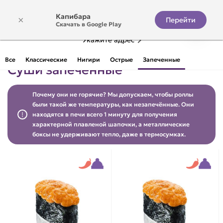
Капибара
×
Перейти
Скачать в Google Play
Укажите адрес
Все
Классические
Нигири
Острые
Запеченные
Суши запеченные
Почему они не горячие? Мы допускаем, чтобы роллы
были такой же температуры, как незапечённые. Они
находятся в печи всего 1 минуту для получения
характерной плавленой шапочки, а металлические
боксы не удерживают тепло, даже в термосумках.