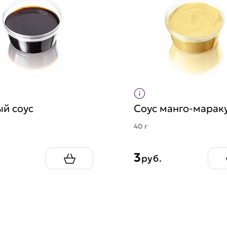
й соус
Соус манго-марак
40 г
3
руб.