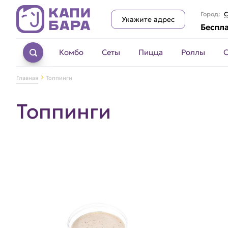
Город:
С
Укажите адрес
Беспла
Комбо
Сеты
Пицца
Роллы
Главная
Топпинги
Топпинги