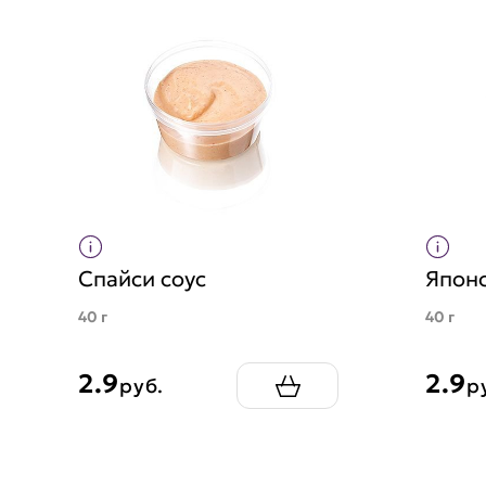
Спайси соус
Японс
40 г
40 г
2.9
2.9
руб.
р