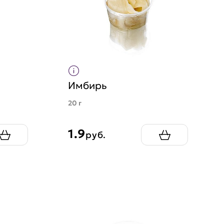
Имбирь
20 г
1.9
руб.