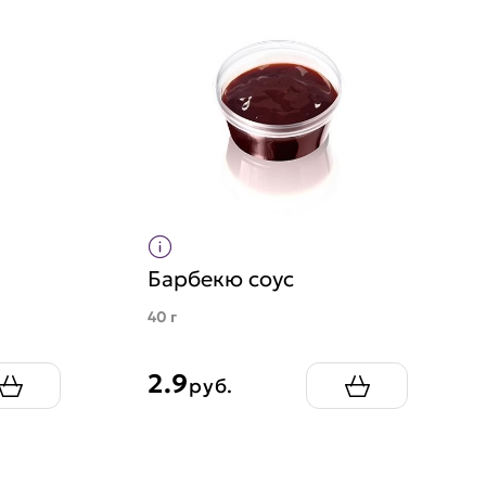
Барбекю соус
40 г
2.9
руб.