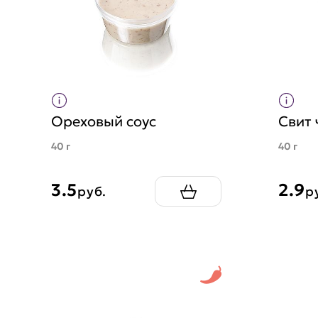
Ореховый соус
Свит 
40 г
40 г
3.5
2.9
руб.
р