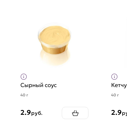
Сырный соус
Кетчу
40 г
40 г
2.9
2.9
руб.
р