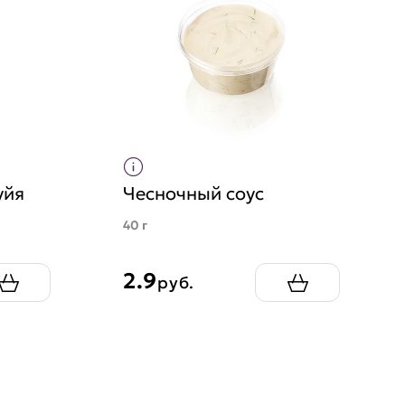
уйя
Чесночный соус
40 г
2.9
руб.