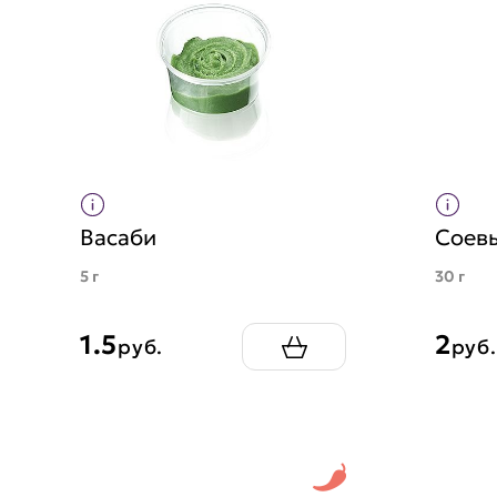
Васаби
Соевы
5 г
30 г
1.5
2
руб.
руб.