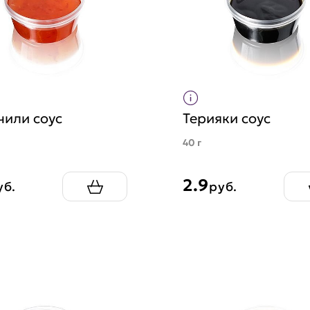
чили соус
Терияки соус
40 г
2.9
уб.
руб.