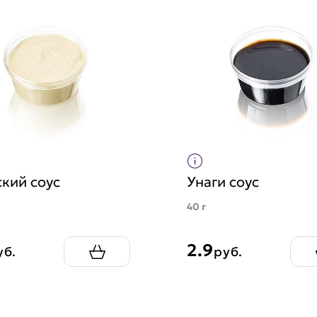
кий соус
Унаги соус
40 г
2.9
уб.
руб.