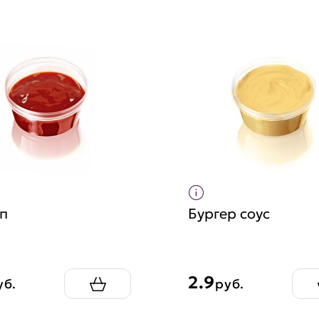
п
Бургер соус
2.9
уб.
руб.