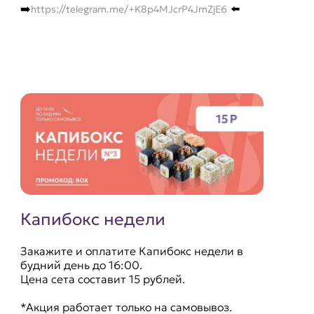
➡️
⬅️
https://telegram.me/+K8p4MJcrP4JmZjE6
Капибокс недели
Закажите и оплатите Капибокс недели в
будний день до 16:00.
Цена сета составит 15 рублей.
*Акция работает только на самовывоз.