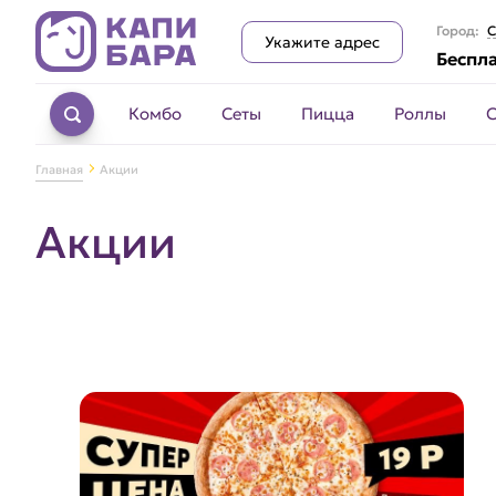
Город:
С
Укажите адрес
Беспла
Комбо
Сеты
Пицца
Роллы
Главная
Акции
Акции