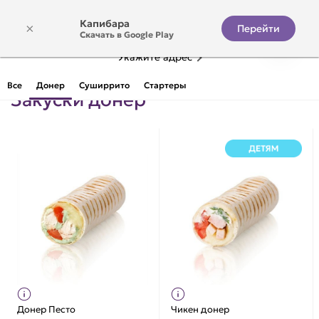
Капибара
×
Перейти
Скачать в Google Play
Укажите адрес
Все
Донер
Суширрито
Стартеры
Закуски донер
Донер Песто
Чикен донер