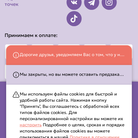
точек
Принимаем к оплате:
Дорогие друзья, уведомляем Вас о том, что у нас изменился номер телефона! Просим делать заказы по номеру: +375 (33) 658-33-26
Мы закрыты, но вы можете оставить предзаказ! Работаем с 10:00 до 21:45. С временем работы можно ознакомиться на странице
Мы используем файлы cookies для быстрой и
удобной работы сайта. Нажимая кнопку
ООО «ДАНДИ РОЛЗ» (УНП 491601664) Свидетельство о гос.
"Принять", Вы соглашаетесь с обработкой всех
регистрации выдано Канинковичским районным
типов файлов cookies. Для
исполнительным комитетом 18.06.2020 г.
персонализированной настройки вы можете их
Интернет-магазин включен в Торговый реестр Республики
настроить
Подробнее о целях, сроках и порядке
Беларусь 12.05.2022 № 533697 Юр. адрес:. 247694,
использования файлов cookies вы можете
Республика Беларусь, Гомельская область, г. Калинковичи,
ознакомиться в нашей
Политике в отношении