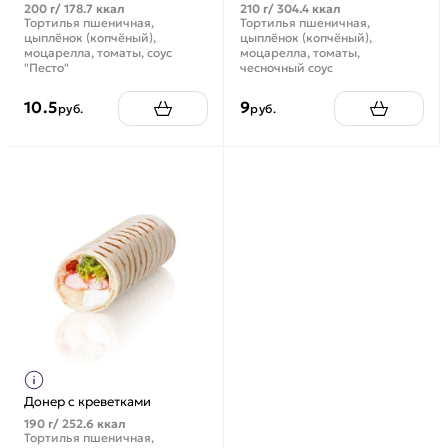
200 г/ 178.7 ккал
210 г/ 304.4 ккал
Тортилья пшеничная,
Тортилья пшеничная,
цыплёнок (копчёный),
цыплёнок (копчёный),
моцарелла, томаты, соус
моцарелла, томаты,
"Песто"
чесночный соус
10.5
9
руб.
руб.
Донер с креветками
190 г/ 252.6 ккал
Тортилья пшеничная,