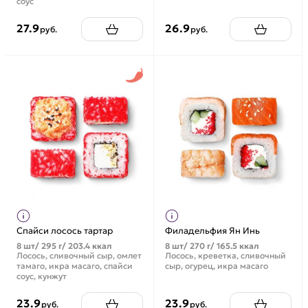
соус
27.9
26.9
руб.
руб.
Спайси лосось тартар
Филадельфия Ян Инь
8 шт/ 295 г/ 203.4 ккал
8 шт/ 270 г/ 165.5 ккал
Лосось, сливочный сыр, омлет
Лосось, креветка, сливочный
тамаго, икра масаго, спайси
сыр, огурец, икра масаго
соус, кунжут
23.9
23.9
руб.
руб.