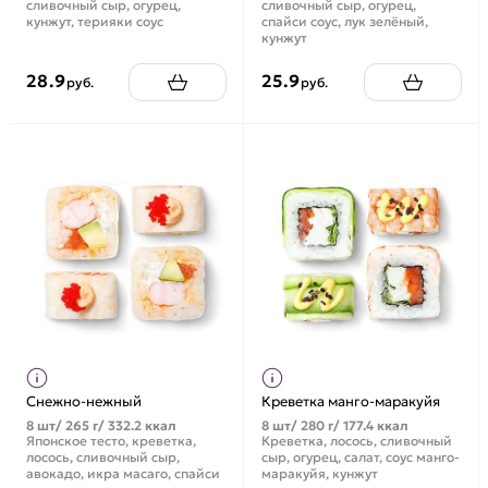
сливочный сыр, огурец,
сливочный сыр, огурец,
кунжут, терияки соус
спайси соус, лук зелёный,
кунжут
28.9
25.9
руб.
руб.
Снежно-нежный
Креветка манго-маракуйя
8 шт/ 265 г/ 332.2 ккал
8 шт/ 280 г/ 177.4 ккал
Японское тесто, креветка,
Креветка, лосось, сливочный
лосось, сливочный сыр,
сыр, огурец, салат, соус манго-
авокадо, икра масаго, спайси
маракуйя, кунжут