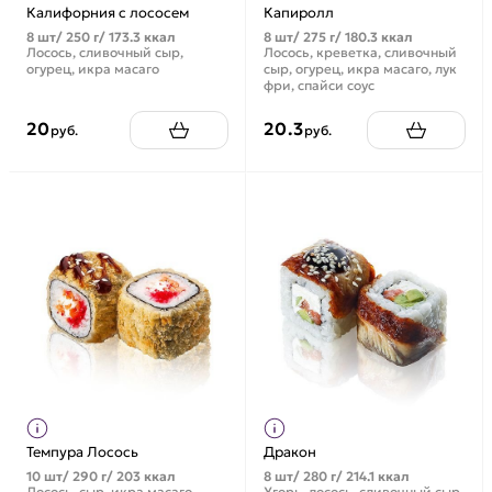
Калифорния с лососем
Капиролл
8 шт/ 250 г/ 173.3 ккал
8 шт/ 275 г/ 180.3 ккал
Лосось, сливочный сыр,
Лосось, креветка, сливочный
огурец, икра масаго
сыр, огурец, икра масаго, лук
фри, спайси соус
20
20.3
руб.
руб.
Темпура Лосось
Дракон
10 шт/ 290 г/ 203 ккал
8 шт/ 280 г/ 214.1 ккал
Лосось, сыр, икра масаго,
Угорь, лосось, сливочный сыр,