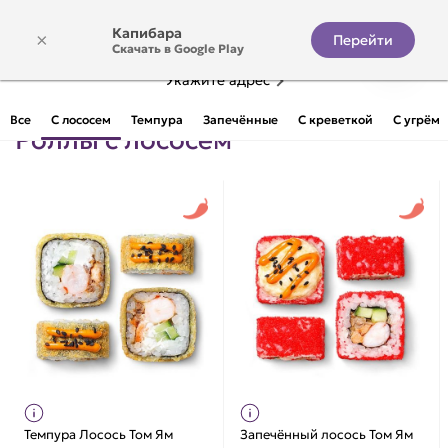
Капибара
×
Перейти
Скачать в Google Play
Укажите адрес
Все
С лососем
Темпура
Запечённые
С креветкой
С угрём
Роллы с лососем
Темпура Лосось Том Ям
Запечённый лосось Том Ям