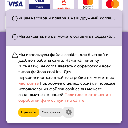
Ищем кассира и повара в наш дружный коллектив!Подробности вакансии: +375 (29) 222-94-89, Алина.
Мы закрыты, но вы можете оставить предзаказ! Работаем с 10:00 до 22:00. С временем работы можно ознакомиться на странице
ООО «Сев и Компани» (УНП 491653030)
Мы используем файлы cookies для быстрой и
свидетельство о гос. регистрации 491652030 выдано
удобной работы сайта. Нажимая кнопку
Светлогорским районным исполнительным комитетом 02
"Принять", Вы соглашаетесь с обработкой всех
июля 2021 г.,
типов файлов cookies. Для
юр. адрес: 223706, Республика Беларусь, Минская область, г.
персонализированной настройки вы можете их
Солигорск, ул. Ленина, д. 20.
настроить
Подробнее о целях, сроках и порядке
интернет-магазин КАПИБАРА внесен в Торговый реестр РБ
использования файлов cookies вы можете
Солигорским районным исполнительным комитетом,
ознакомиться в нашей
Политике в отношении
обработки файлов куки на сайте
Принять
Отклонить
Капибара © 2026