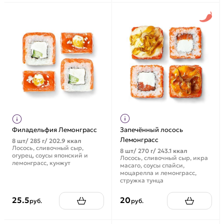
Филадельфия Лемонграсс
Запечённый лосось
Лемонграсс
8 шт/ 285 г/ 202.9 ккал
Лосось, сливочный сыр,
8 шт/ 270 г/ 243.1 ккал
огурец, соусы японский и
Лосось, сливочный сыр, икра
лемонграсс, кунжут
масаго, соусы спайси,
моцарелла и лемонграсс,
стружка тунца
25.5
20
руб.
руб.