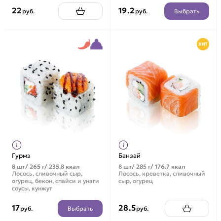
22
19.2
Выбрать
руб.
руб.
Гурмэ
Банзай
8 шт/ 265 г/ 235.8 ккал
8 шт/ 285 г/ 176.7 ккал
Лосось, сливочный сыр,
Лосось, креветка, сливочный
огурец, бекон, спайси и унаги
сыр, огурец
соусы, кунжут
17
28.5
Выбрать
руб.
руб.