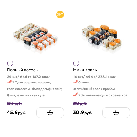
Полный лосось
Мини-гриль
24 шт/ 646 г/ 187.2 ккал
16 шт/ 496 г/ 238.1 ккал
2 Суши острые с лососем,
Спешл,
Ролл с лососем,
Филадельфия лайт,
Запечённый ролл с крабом,
Филадельфия в кунжуте
2 Запечённые суши с креветкой
55.9 руб.
38.1 руб.
45.9
30.9
руб.
руб.