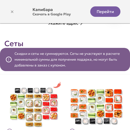
Капибара
×
Перейти
Скачать в Google Play
Укажите адрес
Сеты
Скидки и сеты не суммируются. Сеты не участвуют в расчете
минимальной суммы для получения подарка, но могут быть
добавлены в заказ с купоном.