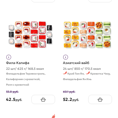
Фила-Калифа
Азиатский вайб
22 шт/ 625 г/ 168.5 ккал
24 шт/ 850 г/ 170.5 ккал
Филадельфия Терияки гриль,
Краб Том Ям,
Креветка Чизу,
Калифорния с креветкой,
Филадельфия Ян Инь
Ролл с креветкой
55.8 руб.
60.1 руб.
42.5
52.2
руб.
руб.