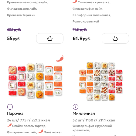
Креветка манго-маракуйя,
Сливочная креветка,
Филадельфия лайт,
Филадельфия лайт,
Креветка Терияки
Калифорния запечённая,
Ролл с креветкой
63.1 руб.
71.8 руб.
55
61.9
руб.
руб.
Парочка
Миллениал
24 шт/ 775 г/ 221.2 ккал
32 шт/ 1130 г/ 211.1 ккал
Спайси лосось тартар,
Филадельфия с рубленой
креветкой,
Филадельфия лайт,
Папа может