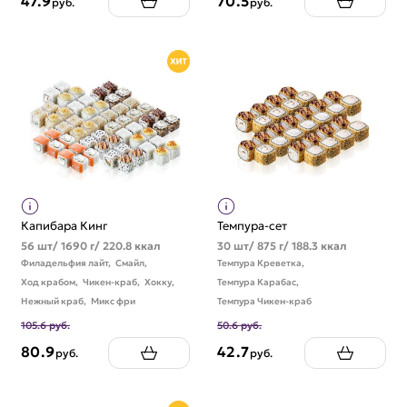
47.9
70.5
руб.
руб.
Капибара Кинг
Темпура-сет
56 шт/ 1690 г/ 220.8 ккал
30 шт/ 875 г/ 188.3 ккал
Филадельфия лайт,
Смайл,
Темпура Креветка,
Ход крабом,
Чикен-краб,
Хокку,
Темпура Карабас,
Нежный краб,
Микс фри
Темпура Чикен-краб
105.6 руб.
50.6 руб.
80.9
42.7
руб.
руб.