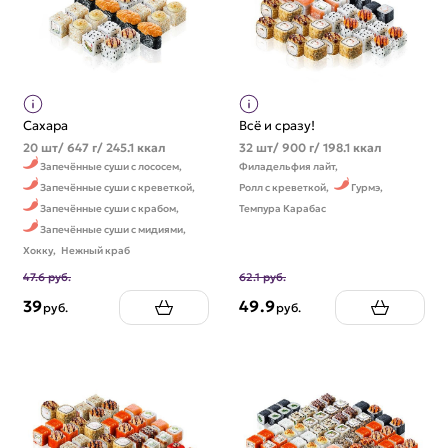
Сахара
Всё и сразу!
20 шт/ 647 г/ 245.1 ккал
32 шт/ 900 г/ 198.1 ккал
Запечённые суши с лососем,
Филадельфия лайт,
Запечённые суши с креветкой,
Ролл с креветкой,
Гурмэ,
Запечённые суши с крабом,
Темпура Карабас
Запечённые суши с мидиями,
Хокку,
Нежный краб
47.6 руб.
62.1 руб.
39
49.9
руб.
руб.