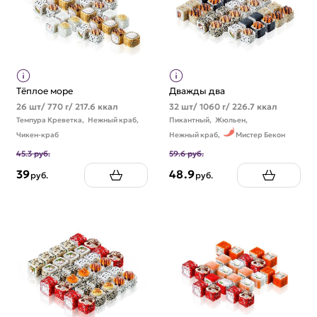
Тёплое море
Дважды два
26 шт/ 770 г/ 217.6 ккал
32 шт/ 1060 г/ 226.7 ккал
Темпура Креветка,
Нежный краб,
Пикантный,
Жюльен,
Чикен-краб
Нежный краб,
Мистер Бекон
45.3 руб.
59.6 руб.
39
48.9
руб.
руб.