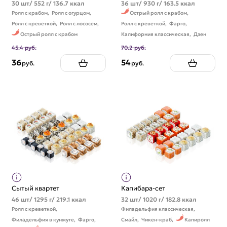
30 шт/ 552 г/ 136.7 ккал
36 шт/ 930 г/ 163.5 ккал
Ролл с крабом,
Ролл с огурцом,
Острый ролл с крабом,
Ролл с креветкой,
Ролл с лососем,
Ролл с креветкой,
Фарго,
Острый ролл с крабом
Калифорния классическая,
Дзен
45.4 руб.
70.2 руб.
36
54
руб.
руб.
Сытый квартет
Капибара-сет
46 шт/ 1295 г/ 219.1 ккал
32 шт/ 1020 г/ 182.8 ккал
Ролл с креветкой,
Филадельфия классическая,
Филадельфия в кунжуте,
Фарго,
Смайл,
Чикен-краб,
Капиролл