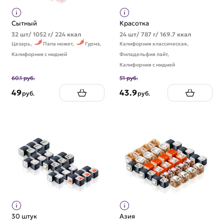
Сытный
Красотка
32 шт/ 1052 г/ 224 ккал
24 шт/ 787 г/ 169.7 ккал
Цезарь,
Папа может,
Гурмэ,
Калифорния классическая,
Калифорния с мидией
Филадельфия лайт,
Калифорния с мидией
60.1 руб.
51 руб.
49
43.9
руб.
руб.
30 штук
Азия