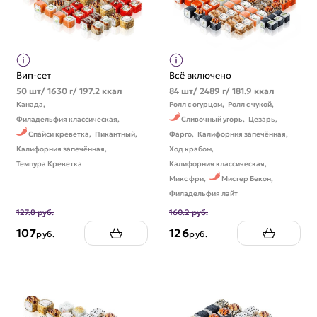
Вип-сет
Всё включено
50 шт/ 1630 г/ 197.2 ккал
84 шт/ 2489 г/ 181.9 ккал
Канада,
Ролл с огурцом,
Ролл с чукой,
Филадельфия классическая,
Сливочный угорь,
Цезарь,
Спайси креветка,
Пикантный,
Фарго,
Калифорния запечённая,
Калифорния запечённая,
Ход крабом,
Темпура Креветка
Калифорния классическая,
Микс фри,
Мистер Бекон,
Филадельфия лайт
127.8 руб.
160.2 руб.
107
126
руб.
руб.