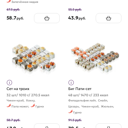
Запечённая мидия
67.5 руб.
55.5 руб.
58.7
43.9
руб.
руб.
Сет на троих
Биг Пати-сет
32 шт/ 1010 г/ 270.5 ккал
48 шт/ 1470 г/ 233 ккал
Чикен-краб,
Хокку,
Филадельфия лайт,
Смайл,
Папа может,
Гурмэ
Цезарь,
Чикен-краб,
Жюльен,
Гурмэ
58.7 руб.
91.5 руб.