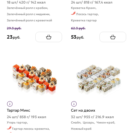
18 шт/ 420 г/ 142 ккал
24 шт/ 818 г/ 167.4 ккал
Запечённый ролл с крабом,
Креветка Кранч,
Запечённый ролл с мидиями,
Лосось тартар,
Запечённый ролл с креветкой
Креветка тартар
29.3 руб.
62.3 руб.
23
53
руб.
руб.
Тартар Микс
Сет на двоих
24 шт/ 858 г/ 193 ккал
32 шт/ 955 г/ 216.9 ккал
Угорь тартар,
Смайл,
Цезарь,
Чикен-краб,
Тартар лосось-креветка,
Нежный краб