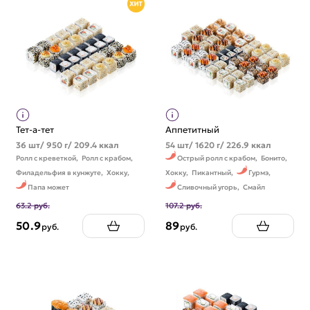
Тет-а-тет
Аппетитный
36 шт/ 950 г/ 209.4 ккал
54 шт/ 1620 г/ 226.9 ккал
Ролл с креветкой,
Ролл с крабом,
Острый ролл с крабом,
Бонито,
Филадельфия в кунжуте,
Хокку,
Хокку,
Пикантный,
Гурмэ,
Папа может
Сливочный угорь,
Смайл
63.2 руб.
107.2 руб.
50.9
89
руб.
руб.