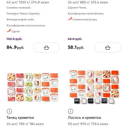
42 шт/ 1355 г/ 274.9 ккал
24 шт/ 885 г/ 215.4 ккал
Снежно-нежный,
Шримп Чили,
Темпура Чикен-Шримп,
Калифорния запечённая,
Филадельфия лайт,
Сливочный угорь
Калифорния классическая,
Гурмэ
102.8 руб.
66.8 руб.
84.9
58.1
руб.
руб.
Танец креветки
Лосось и креветка
24 шт/ 785 г/ 184 ккал
30 шт/ 910 г/ 178.4 ккал