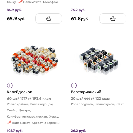
Хокку,
Папа может,
Микс фри
84.9 руб.
76.2 руб.
65.9
61.8
руб.
руб.
Калейдоскоп
Вегетарианский
60 шт/ 1717 г/ 193.6 ккал
20 шт/ 444 г/ 122 ккал
Ролл с крабом,
Ролл с огурцом,
Ролл с огурцом,
Ролл с чукой,
Лайт
Смайл,
Цезарь,
Калифорния классическая,
Хокку,
Папа может,
Креветка Терияки
105.7 руб.
26.2 руб.