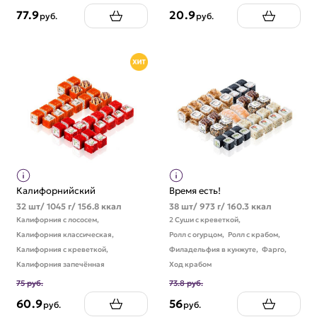
77.9
20.9
руб.
руб.
Калифорнийский
Время есть!
32 шт/ 1045 г/ 156.8 ккал
38 шт/ 973 г/ 160.3 ккал
Калифорния с лососем,
2 Суши с креветкой,
Калифорния классическая,
Ролл с огурцом,
Ролл с крабом,
Калифорния с креветкой,
Филадельфия в кунжуте,
Фарго,
Калифорния запечённая
Ход крабом
75 руб.
73.8 руб.
60.9
56
руб.
руб.