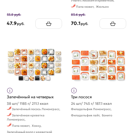
Унаги с лососем и креветкой,
Папа может,
Жюльен
55.8 руб.
83.6 руб.
47.9
70.1
руб.
руб.
Запечённый на четверых
Три лосося
38 шт/ 1185 г/ 211.1 ккал
24 шт/ 745 г/ 187.1 ккал
Запечённый лосось Лемонграсс,
Филадельфия Лемонграсс,
Запечённая креветка
Филадельфия лайт,
Бонито
Лемонграсс,
Папа может,
Хокку,
Запечённый ролл с креветкой