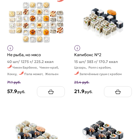
Не рыба, но мясо
Капибокс №2
40 шт/ 1275 г/ 225.2 ккал
15 шт/ 383 г/ 170.7 ккал
Чикен Барбекю,
Чикен-краб,
Цезарь,
Ролл с крабом,
Хокку,
Папа может,
Жюльен
Запечённые суши с крабом
71.1 руб.
25.4 руб.
57.9
21.9
руб.
руб.