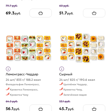
79.7 руб.
60 руб.
69.3
51.7
руб.
руб.
Лемонграсс-Чеддер
Сырный
24 шт/ 835 г/ 188.2 ккал
24 шт/ 825 г/ 190.6 ккал
Филадельфия Лемонграсс,
Цыплёнок Чеддер,
Креветка Лемонграсс,
Креветка Чизу,
Креветка Чизу
Запечённая мидия
64.5 руб.
53.1 руб.
56.1
45.7
руб.
руб.