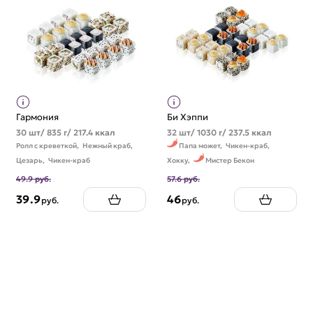
Гармония
Би Хэппи
30 шт/ 835 г/ 217.4 ккал
32 шт/ 1030 г/ 237.5 ккал
Ролл с креветкой,
Нежный краб,
Папа может,
Чикен-краб,
Цезарь,
Чикен-краб
Хокку,
Мистер Бекон
49.9 руб.
57.6 руб.
39.9
46
руб.
руб.