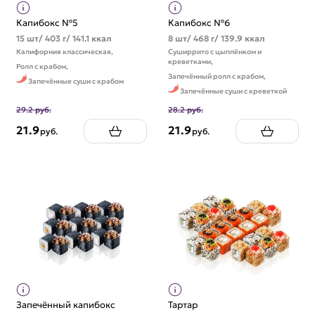
Капибокс №5
Капибокс №6
15 шт/ 403 г/ 141.1 ккал
8 шт/ 468 г/ 139.9 ккал
Калифорния классическая,
Суширрито с цыплёнком и
креветками,
Ролл с крабом,
Запечённый ролл с крабом,
Запечённые суши с крабом
Запечённые суши с креветкой
29.2 руб.
28.2 руб.
21.9
21.9
руб.
руб.
Запечённый капибокс
Тартар