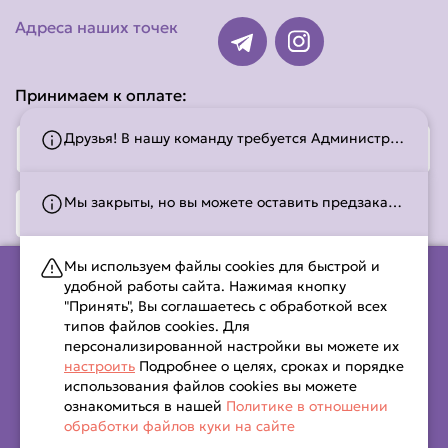
Адреса наших точек
Принимаем к оплате:
Друзья! В нашу команду требуется Администратор и Повар-сушист! Звоните по тел. +375(29)-574-31-20.
Мы закрыты, но вы можете оставить предзаказ! Работаем с 11:00 до 22:45. С временем работы можно ознакомиться на странице
Мы используем файлы cookies для быстрой и
удобной работы сайта. Нажимая кнопку
"Принять", Вы соглашаетесь с обработкой всех
Общество с ограниченной ответственностью «Квокка» УНП
типов файлов cookies. Для
193763324
персонализированной настройки вы можете их
220062, Республика Беларусь, г.Минск, пр-т. Победителей, д.
настроить
Подробнее о целях, сроках и порядке
141, пом. 3.
использования файлов cookies вы можете
свидетельство о гос. регистрации №732283 выдано
ознакомиться в нашей
Политике в отношении
обработки файлов куки на сайте