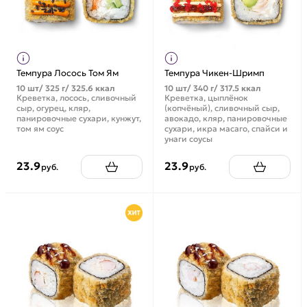
Темпура Лосось Том Ям
Темпура Чикен-Шримп
10 шт/ 325 г/ 325.6 ккал
10 шт/ 340 г/ 317.5 ккал
Креветка, лосось, сливочный
Креветка, цыплёнок
сыр, огурец, кляр,
(копчёный), сливочный сыр,
панировочные сухари, кунжут,
авокадо, кляр, панировочные
том ям соус
сухари, икра масаго, спайси и
унаги соусы
23.9
23.9
руб.
руб.