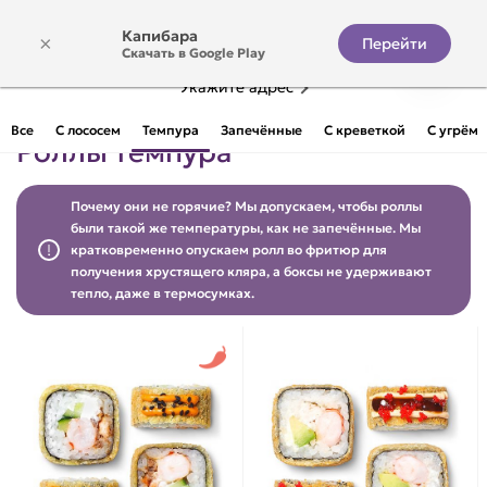
Капибара
×
Перейти
Скачать в Google Play
Укажите адрес
Все
С лососем
Темпура
Запечённые
С креветкой
С угрём
Роллы темпура
Почему они не горячие? Мы допускаем, чтобы роллы
были такой же температуры, как не запечённые. Мы
кратковременно опускаем ролл во фритюр для
получения хрустящего кляра, а боксы не удерживают
тепло, даже в термосумках.