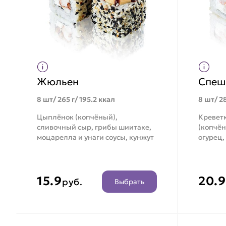
Жюльен
Спеш
8 шт/ 265 г/ 195.2 ккал
8 шт/ 28
Цыплёнок (копчёный),
Креветк
сливочный сыр, грибы шиитаке,
(копчён
моцарелла и унаги соусы, кунжут
огурец,
15.9
20.9
руб.
Выбрать