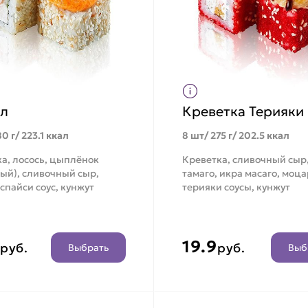
л
Креветка Терияки
0 г/ 223.1 ккал
8 шт/ 275 г/ 202.5 ккал
а, лосось, цыплёнок
Креветка, сливочный сыр
ый), сливочный сыр,
тамаго, икра масаго, моц
 спайси соус, кунжут
терияки соусы, кунжут
19.9
руб.
руб.
Выбрать
Выб