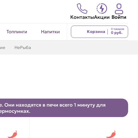
Контакты
Акции
Войти
0 товаров
Топпинги
Напитки
Корзина
0 руб.
кие
НеРыба
 Они находятся в печи всего 1 минуту для
термосумках.