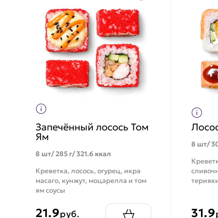
Запечённый лосось Том
Лосо
Ям
8 шт/ 30
8 шт/ 285 г/ 321.6 ккал
Креветк
Креветка, лосось, огурец, икра
сливочн
масаго, кунжут, моцарелла и том
терияки
ям соусы
21.9
31.9
руб.