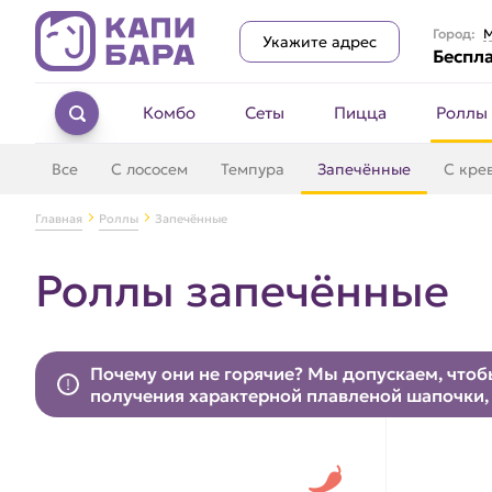
Город:
М
Укажите адрес
Беспла
Комбо
Сеты
Пицца
Роллы
Все
С лососем
Темпура
Запечённые
С кре
Главная
Роллы
Запечённые
Роллы запечённые
Почему они не горячие? Мы допускаем, чтобы
получения характерной плавленой шапочки, 