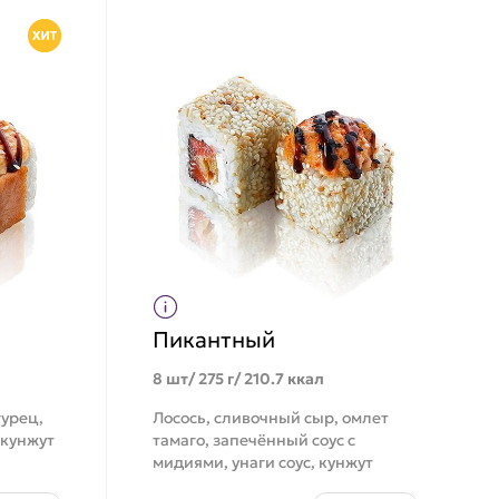
Пикантный
8 шт/ 275 г/ 210.7 ккал
гурец,
Лосось, сливочный сыр, омлет
 кунжут
тамаго, запечённый соус с
мидиями, унаги соус, кунжут