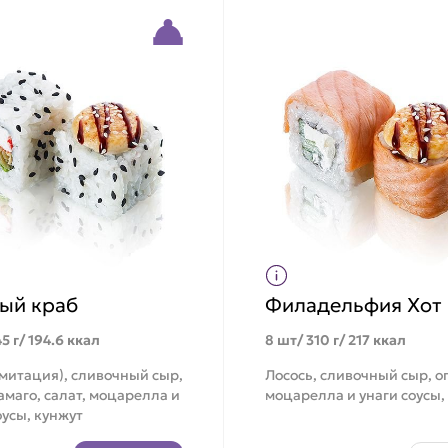
ый краб
Филадельфия Хот
5 г/ 194.6 ккал
8 шт/ 310 г/ 217 ккал
митация), сливочный сыр,
Лосось, сливочный сыр, о
амаго, салат, моцарелла и
моцарелла и унаги соусы,
оусы, кунжут