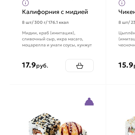
Калифорния с мидией
Чике
8 шт/ 300 г/ 176.1 ккал
8 шт/ 23
Мидии, краб (имитация),
Цыплён
сливочный сыр, икра масаго,
(имитац
моцарелла и унаги соусы, кунжут
чесночн
17.9
15.9
руб.