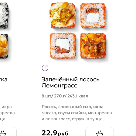
тка
Запечённый лосось
Лемонграсс
8 шт/ 270 г/ 243.1 ккал
, икра
Лосось, сливочный сыр, икра
царелла
масаго, соусы спайси, моцарелла
нца
и лемонграсс, стружка тунца
22.9
руб.