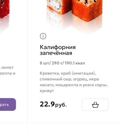
Калифорния
запечённая
8 шт/ 290 г/ 190.1 ккал
, омлет
арелла и
Креветка, краб (имитация),
сливочный сыр, огурец, икра
масаго, моцарелла и унаги соусы,
кунжут
22.9
руб.
рать