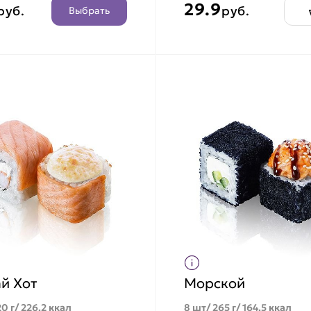
29.9
руб.
руб.
Выбрать
й Хот
Морской
0 г/ 226.2 ккал
8 шт/ 265 г/ 164.5 ккал