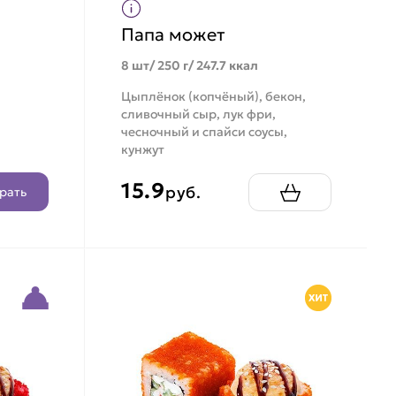
Папа может
8 шт/ 250 г/ 247.7 ккал
Цыплёнок (копчёный), бекон,
сливочный сыр, лук фри,
чесночный и спайси соусы,
кунжут
15.9
руб.
рать