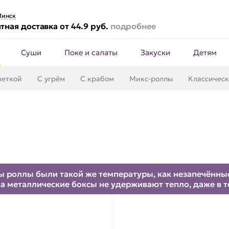
инск
тная доставка от 44.9 руб.
подробнее
Суши
Поке и салаты
Закуски
Детям
веткой
С угрём
С крабом
Микс-роллы
Классичес
 роллы были такой же температуры, как незапечённые.
а металлические боксы не удерживают тепло, даже в 