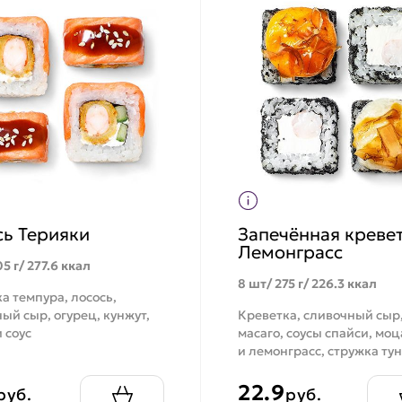
сь Терияки
Запечённая креве
Лемонграсс
5 г/ 277.6 ккал
8 шт/ 275 г/ 226.3 ккал
а темпура, лосось,
ый сыр, огурец, кунжут,
Креветка, сливочный сыр
 соус
масаго, соусы спайси, мо
и лемонграсс, стружка ту
22.9
руб.
руб.