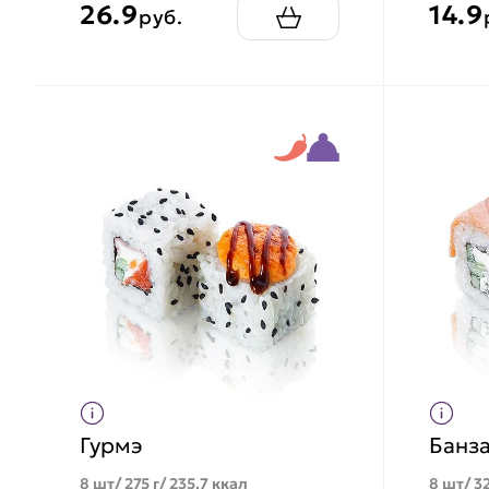
26.9
14.9
руб.
Гурмэ
Банза
8 шт/ 275 г/ 235.7 ккал
8 шт/ 32