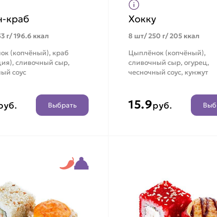
н-краб
Хокку
3 г/ 196.6 ккал
8 шт/ 250 г/ 205 ккал
ок (копчёный), краб
Цыплёнок (копчёный),
ия), сливочный сыр,
сливочный сыр, огурец,
ый соус
чесночный соус, кунжут
15.9
руб.
руб.
Выбрать
Выб