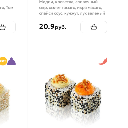
,
Мидии, креветка, сливочный
го, Том
сыр, омлет тамаго, икра масаго,
спайси соус, кунжут, лук зеленый
20.9
руб.