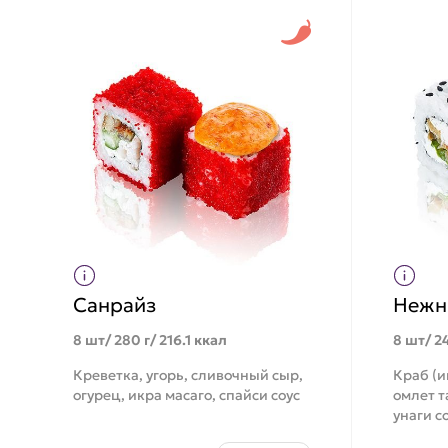
Санрайз
Нежн
8 шт/ 280 г/ 216.1 ккал
8 шт/ 24
Креветка, угорь, сливочный сыр,
Краб (и
огурец, икра масаго, спайси соус
омлет т
унаги с