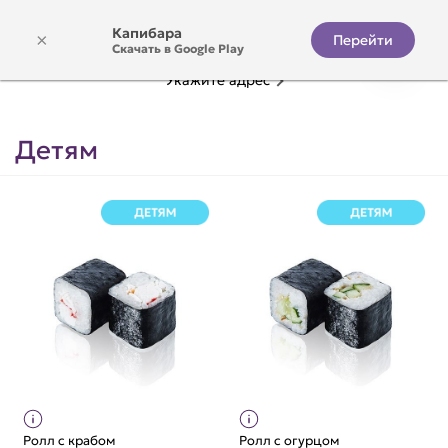
Капибара
×
Перейти
Скачать в Google Play
Укажите адрес
Детям
Ролл с крабом
Ролл с огурцом