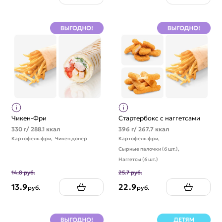
Чикен-Фри
Стартербокс с наггетсами
330 г/ 288.1 ккал
396 г/ 267.7 ккал
Картофель фри,
Чикен донер
Картофель фри,
Сырные палочки (6 шт.),
Наггетсы (6 шт.)
14.8 руб.
25.7 руб.
13.9
22.9
руб.
руб.