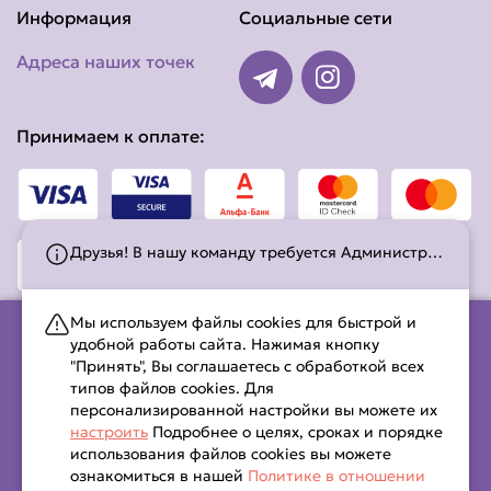
Информация
Социальные сети
Адреса наших точек
Принимаем к оплате:
Друзья! В нашу команду требуется Администратор и Повар-сушист! Звоните по тел. +375(29)-574-31-20.
Мы используем файлы cookies для быстрой и
удобной работы сайта. Нажимая кнопку
"Принять", Вы соглашаетесь с обработкой всех
Общество с ограниченной ответственностью «Квокка» УНП
типов файлов cookies. Для
193763324
персонализированной настройки вы можете их
220062, Республика Беларусь, г.Минск, пр-т. Победителей, д.
настроить
Подробнее о целях, сроках и порядке
141, пом. 3.
использования файлов cookies вы можете
свидетельство о гос. регистрации №732283 выдано
ознакомиться в нашей
Политике в отношении