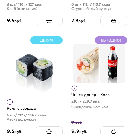
6 шт/ 110 г/ 127 ккал
6 шт/ 112 г/ 115.7 ккал
Краб (имитация)
Огурец, белый кунжут
9.5
7.9
руб.
руб.
Чикен донер + Кола
210 г/ 229.7 ккал
Чикен донер,
Coca-Cola
Ролл с авокадо
6 шт/ 112 г/ 154.2 ккал
Авокадо, кунжут
11 руб.
9.5
9.9
руб.
руб.