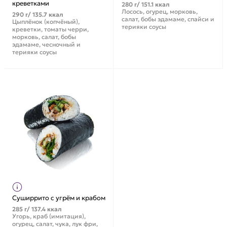
креветками
280 г/ 151.1 ккал
Лосось, огурец, морковь,
290 г/ 135.7 ккал
салат, бобы эдамаме, спайси и
Цыплёнок (копчёный),
терияки соусы
креветки, томаты черри,
морковь, салат, бобы
эдамаме, чесночный и
терияки соусы
Суширрито с угрём и крабом
285 г/ 137.4 ккал
Угорь, краб (имитация),
огурец, салат, чука, лук фри,