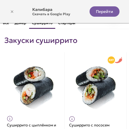
Капибара
×
Перейти
Скачать в Google Play
Все
Донер
Суширрито
Стартеры
Закуски суширрито
Суширрито с цыплёнком и
Суширрито с лососем