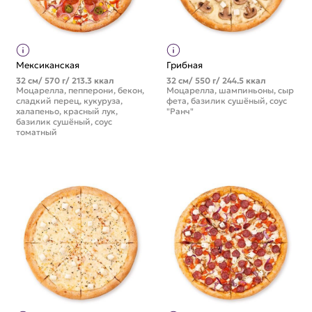
Мексиканская
Грибная
32 см/ 570 г/ 213.3 ккал
32 см/ 550 г/ 244.5 ккал
Моцарелла, пепперони, бекон,
Моцарелла, шампиньоны, сыр
сладкий перец, кукуруза,
фета, базилик сушёный, соус
халапеньо, красный лук,
"Ранч"
базилик сушёный, соус
томатный