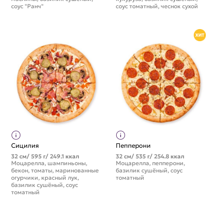
соус "Ранч"
соус томатный, чеснок сухой
Сицилия
Пепперони
32 см/ 595 г/ 249.1 ккал
32 см/ 535 г/ 254.8 ккал
Моцарелла, шампиньоны,
Моцарелла, пепперони,
бекон, томаты, маринованные
базилик сушёный, соус
огурчики, красный лук,
томатный
базилик сушёный, соус
томатный