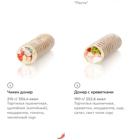
"Песто"
Чикен донер
Донер с креветками
210 г/ 304.4 ккал
190 г/ 252.6 ккал
Тортилья пшеничная,
Тортилья пшеничная,
цыплёнок (копчёный),
креветки, моцарелла, сыр,
моцарелла, томаты,
салат, свит чили соус
чесночный соус