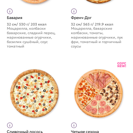
Бавария
Френч-Дог
32 см/ 530 г/ 203 ккал
32 см/ 565 г/ 219.9 ккал
Моцарелла, колбаски
Моцарелла, баварские
баварские, сладкий перец,
колбаски, томаты,
маринованные огурчики,
маринованные огурчики, лук
базилик сушёный, соус
фри, томатный и горчичный
томатный
соусы
Сливочный лосось
Четыре сезона