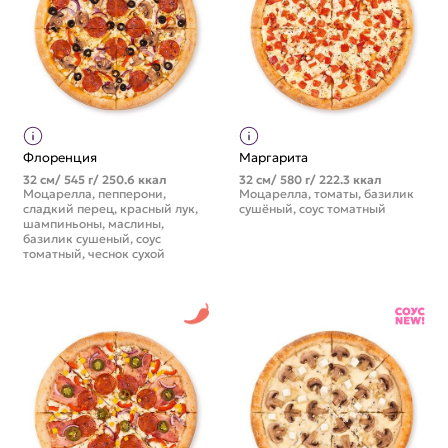
Флоренция
Маргарита
32 см/ 545 г/ 250.6 ккал
32 см/ 580 г/ 222.3 ккал
Моцарелла, пепперони,
Моцарелла, томаты, базилик
сладкий перец, красный лук,
сушёный, соус томатный
шампиньоны, маслины,
базилик сушеный, соус
томатный, чеснок сухой