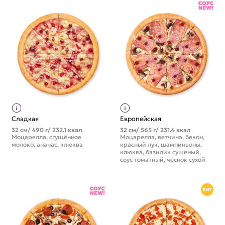
Сладкая
Европейская
32 см/ 490 г/ 232.1 ккал
32 см/ 565 г/ 231.4 ккал
Моцарелла, сгущённое
Моцарелла, ветчина, бекон,
молоко, ананас, клюква
красный лук, шампиньоны,
клюква, базилик сушеный,
соус томатный, чеснок сухой