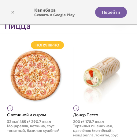
Капибара
×
Перейти
Скачать в Google Play
Пицца
С ветчиной и сыром
Донер Песто
32 см/ 485 г/ 290.7 ккал
200 г/ 178.7 ккал
Моцарелла, ветчина, соус
Тортилья пшеничная,
томатный, базилик сушёный
цыплёнок (копчёный),
моцарелла, томаты, соус