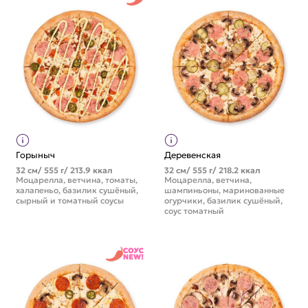
Горыныч
Деревенская
32 см/ 555 г/ 213.9 ккал
32 см/ 555 г/ 218.2 ккал
Моцарелла, ветчина, томаты,
Моцарелла, ветчина,
халапеньо, базилик сушёный,
шампиньоны, маринованные
сырный и томатный соусы
огурчики, базилик сушёный,
соус томатный