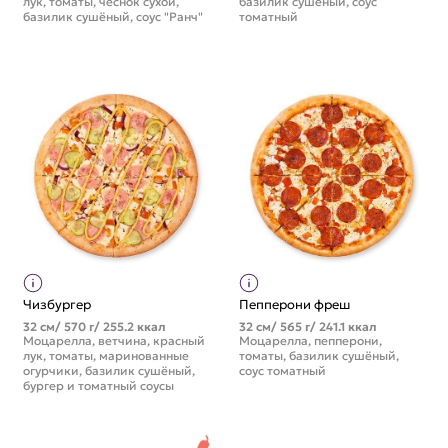
лук, томаты, чеснок сухой,
базилик сушёный, соус
базилик сушёный, соус "Ранч"
томатный
Чизбургер
Пепперони фреш
32 см/ 570 г/ 255.2 ккал
32 см/ 565 г/ 241.1 ккал
Моцарелла, ветчина, красный
Моцарелла, пепперони,
лук, томаты, маринованные
томаты, базилик сушёный,
огурчики, базилик сушёный,
соус томатный
бургер и томатный соусы