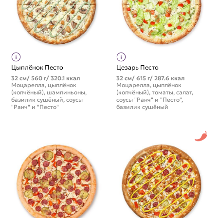
Цыплёнок Песто
Цезарь Песто
32 см/ 560 г/ 320.1 ккал
32 см/ 615 г/ 287.6 ккал
Моцарелла, цыплёнок
Моцарелла, цыплёнок
(копчёный), шампиньоны,
(копчёный), томаты, салат,
базилик сушёный, соусы
соусы "Ранч" и "Песто",
"Ранч" и "Песто"
базилик сушёный