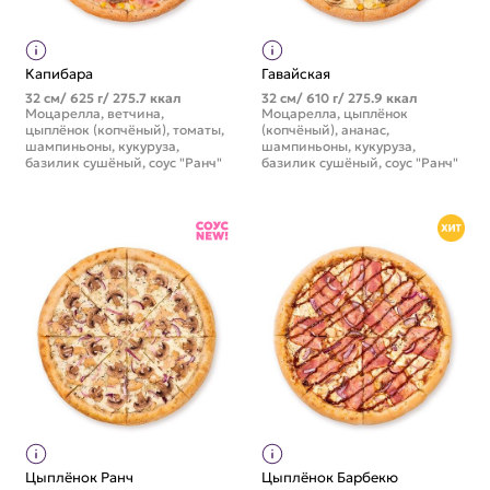
Капибара
Гавайская
32 см/ 625 г/ 275.7 ккал
32 см/ 610 г/ 275.9 ккал
Моцарелла, ветчина,
Моцарелла, цыплёнок
цыплёнок (копчёный), томаты,
(копчёный), ананас,
шампиньоны, кукуруза,
шампиньоны, кукуруза,
базилик сушёный, соус "Ранч"
базилик сушёный, соус "Ранч"
Цыплёнок Ранч
Цыплёнок Барбекю