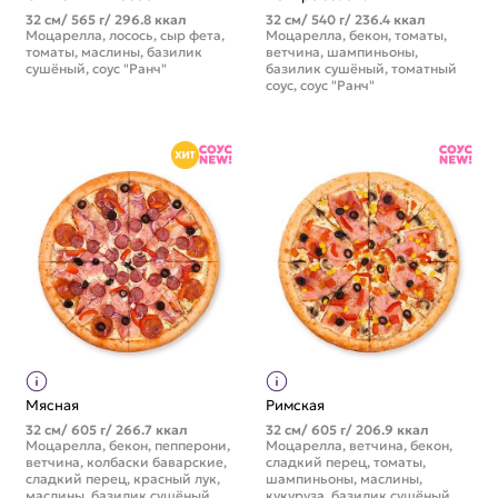
32 см/ 565 г/ 296.8 ккал
32 см/ 540 г/ 236.4 ккал
Моцарелла, лосось, сыр фета,
Моцарелла, бекон, томаты,
томаты, маслины, базилик
ветчина, шампиньоны,
сушёный, соус "Ранч"
базилик сушёный, томатный
соус, соус "Ранч"
Мясная
Римская
32 см/ 605 г/ 266.7 ккал
32 см/ 605 г/ 206.9 ккал
Моцарелла, бекон, пепперони,
Моцарелла, ветчина, бекон,
ветчина, колбаски баварские,
сладкий перец, томаты,
сладкий перец, красный лук,
шампиньоны, маслины,
маслины, базилик сушёный,
кукуруза, базилик сушёный,