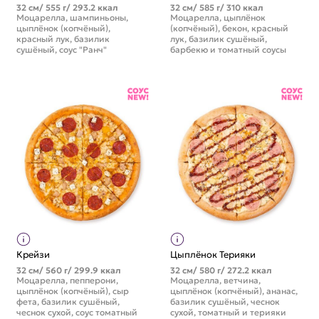
32 см/ 555 г/ 293.2 ккал
32 см/ 585 г/ 310 ккал
Моцарелла, шампиньоны,
Моцарелла, цыплёнок
цыплёнок (копчёный),
(копчёный), бекон, красный
красный лук, базилик
лук, базилик сушёный,
сушёный, соус "Ранч"
барбекю и томатный соусы
Крейзи
Цыплёнок Терияки
32 см/ 560 г/ 299.9 ккал
32 см/ 580 г/ 272.2 ккал
Моцарелла, пепперони,
Моцарелла, ветчина,
цыплёнок (копчёный), сыр
цыплёнок (копчёный), ананас,
фета, базилик сушёный,
базилик сушёный, чеснок
чеснок сухой, соус томатный
сухой, томатный и терияки