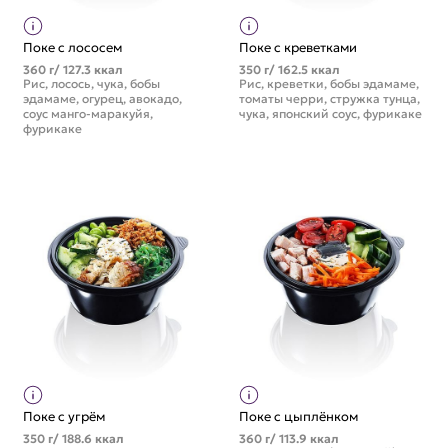
Поке с лососем
Поке с креветками
360 г/ 127.3 ккал
350 г/ 162.5 ккал
Рис, лосось, чука, бобы
Рис, креветки, бобы эдамаме,
эдамаме, огурец, авокадо,
томаты черри, стружка тунца,
соус манго-маракуйя,
чука, японский соус, фурикаке
фурикаке
Поке с угрём
Поке с цыплёнком
350 г/ 188.6 ккал
360 г/ 113.9 ккал