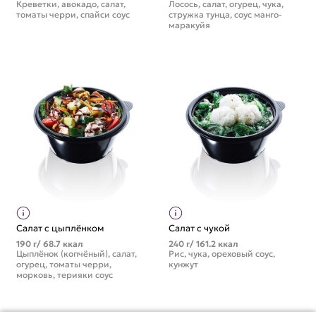
Креветки, авокадо, салат,
Лосось, салат, огурец, чука,
томаты черри, спайси соус
стружка тунца, соус манго-
маракуйя
Салат с цыплёнком
Салат с чукой
190 г/ 68.7 ккал
240 г/ 161.2 ккал
Цыплёнок (копчёный), салат,
Рис, чука, ореховый соус,
огурец, томаты черри,
кунжут
морковь, терияки соус