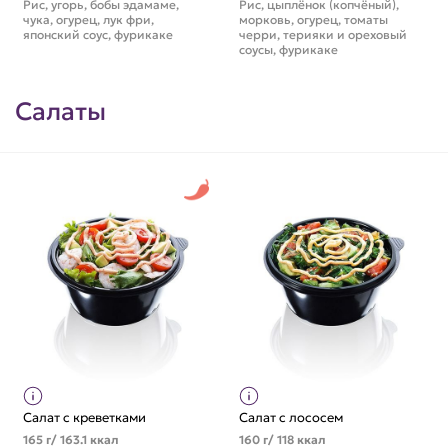
Рис, угорь, бобы эдамаме,
Рис, цыплёнок (копчёный),
чука, огурец, лук фри,
морковь, огурец, томаты
японский соус, фурикаке
черри, терияки и ореховый
соусы, фурикаке
Салаты
Салат с креветками
Салат с лососем
165 г/ 163.1 ккал
160 г/ 118 ккал