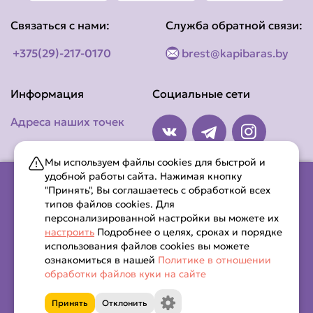
Связаться с нами:
Служба обратной связи:
+375(29)-217-0170
brest@kapibaras.by
Информация
Социальные сети
Адреса наших точек
Мы используем файлы cookies для быстрой и
удобной работы сайта. Нажимая кнопку
"Принять", Вы соглашаетесь с обработкой всех
типов файлов cookies. Для
ООО «Амилас Фуд» (УНП 291914498)
персонализированной настройки вы можете их
Республика Беларусь, Брестская область, Ленинский район,
настроить
Подробнее о целях, сроках и порядке
г. Брест, ул. Катин Бор, дом 107Б, оф. ком.2 (офис 9Т).
использования файлов cookies вы можете
Свидетельство о гос. регистрации №291914498 выдано
ознакомиться в нашей
Политике в отношении
обработки файлов куки на сайте
Принять
Отклонить
Капибара © 2026