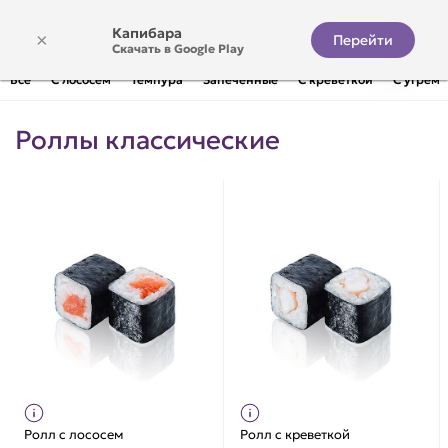
Капибара
×
Перейти
Скачать в Google Play
Все
С лососем
Темпура
Запечённые
С креветкой
С угрём
Роллы классические
Ролл с лососем
Ролл с креветкой