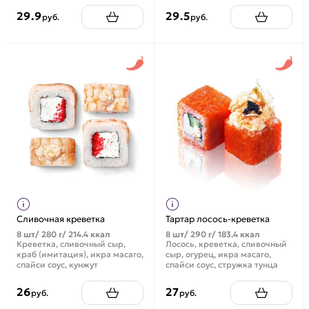
29.9
29.5
руб.
руб.
Сливочная креветка
Тартар лосось-креветка
8 шт/ 280 г/ 214.4 ккал
8 шт/ 290 г/ 183.4 ккал
Креветка, сливочный сыр,
Лосось, креветка, сливочный
краб (имитация), икра масаго,
сыр, огурец, икра масаго,
спайси соус, кунжут
спайси соус, стружка тунца
26
27
руб.
руб.