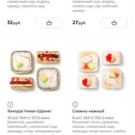
сливочный сыр, огурец,
сливочный сыр, огурец,
кунжут, терияки соус
спайси соус, лук зелёный,
кунжут
32
27
руб.
руб.
Темпура Чикен-Шримп
Снежно-нежный
10 шт/ 340 г/ 317.5 ккал
8 шт/ 265 г/ 332.2 ккал
Креветка, цыплёнок
Японское тесто, креветка,
(копчёный), сливочный сыр,
лосось, сливочный сыр,
авокадо, кляр, панировочные
авокадо, икра масаго, спайси