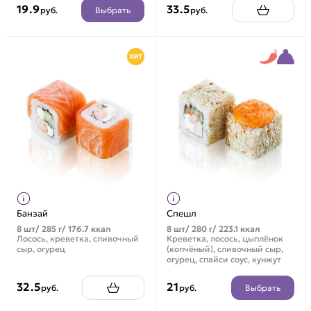
19.9
33.5
Выбрать
руб.
руб.
Банзай
Спешл
8 шт/ 285 г/ 176.7 ккал
8 шт/ 280 г/ 223.1 ккал
Лосось, креветка, сливочный
Креветка, лосось, цыплёнок
сыр, огурец
(копчёный), сливочный сыр,
огурец, спайси соус, кунжут
32.5
21
Выбрать
руб.
руб.