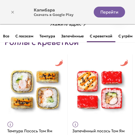
Капибара
×
Перейти
Скачать в Google Play
Укажите адрес
Все
С лососем
Темпура
Запечённые
С креветкой
С угрём
Роллы с креветкой
Темпура Лосось Том Ям
Запечённый лосось Том Ям