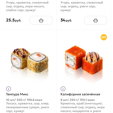
Угорь, креветка, сливочный
Угорь, креветка, сливочный
сыр, огурец, икра масаго,
сыр, огурец, унаги соус,
спайси соус, кунжут
кунжут
25.5
34
руб.
руб.
Темпура Микс
Калифорния запечённая
10 шт/ 300 г/ 198.8 ккал
8 шт/ 290 г/ 190.1 ккал
Лосось, креветка, сыр, кляр,
Креветка, краб (имитация),
панировочные сухари, унаги
сливочный сыр, огурец, икра
соус, кунжут
масаго, моцарелла и унаги