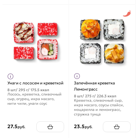
Унаги с лососем и креветкой
Запечённая креветка
Лемонграсс
8 шт/ 295 г/ 175.5 ккал
Лосось, креветка, сливочный
8 шт/ 275 г/ 226.3 ккал
сыр, огурец, икра масаго,
Креветка, сливочный сыр,
нити чили, унаги соус
икра масаго, соусы спайси,
моцарелла и лемонграсс,
стружка тунца
27.5
23.5
руб.
руб.