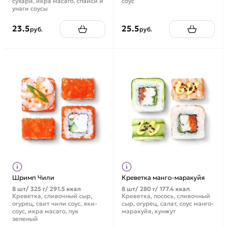
сухари, икра масаго, спайси и
соус
унаги соусы
23.5
25.5
руб.
руб.
Шримп Чили
Креветка манго-маракуйя
8 шт/ 325 г/ 291.5 ккал
8 шт/ 280 г/ 177.4 ккал
Креветка, сливочный сыр,
Креветка, лосось, сливочный
огурец, свит чили соус, яки-
сыр, огурец, салат, соус манго-
соус, икра масаго, лук
маракуйя, кунжут
зеленый