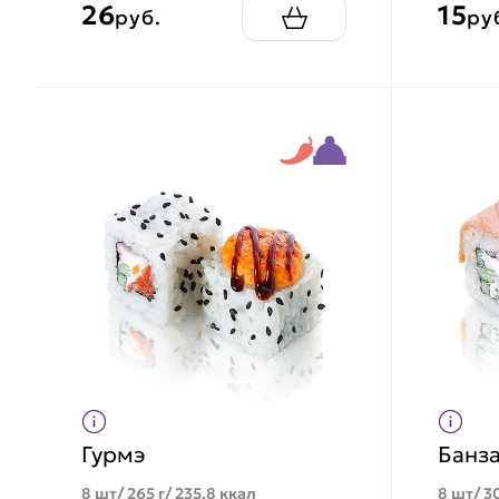
26
15
руб.
ру
Гурмэ
Банза
8 шт/ 265 г/ 235.8 ккал
8 шт/ 30