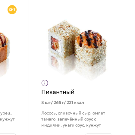
Пикантный
8 шт/ 265 г/ 221 ккал
гурец,
Лосось, сливочный сыр, омлет
 кунжут
тамаго, запечённый соус с
мидиями, унаги соус, кунжут