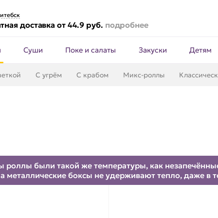
итебск
тная доставка от 44.9 руб.
подробнее
ы
Суши
Поке и салаты
Закуски
Детям
веткой
С угрём
С крабом
Микс-роллы
Классичес
 роллы были такой же температуры, как незапечённые.
а металлические боксы не удерживают тепло, даже в 