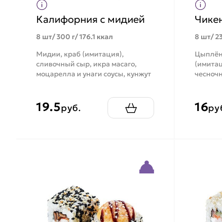
Калифорния с мидией
Чике
8 шт/ 300 г/ 176.1 ккал
8 шт/ 23
Мидии, краб (имитация),
Цыплён
сливочный сыр, икра масаго,
(имитац
моцарелла и унаги соусы, кунжут
чесночн
19.5
16
руб.
ру