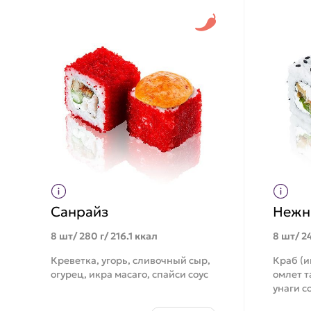
Санрайз
Нежн
8 шт/ 280 г/ 216.1 ккал
8 шт/ 24
Креветка, угорь, сливочный сыр,
Краб (и
огурец, икра масаго, спайси соус
омлет т
унаги с