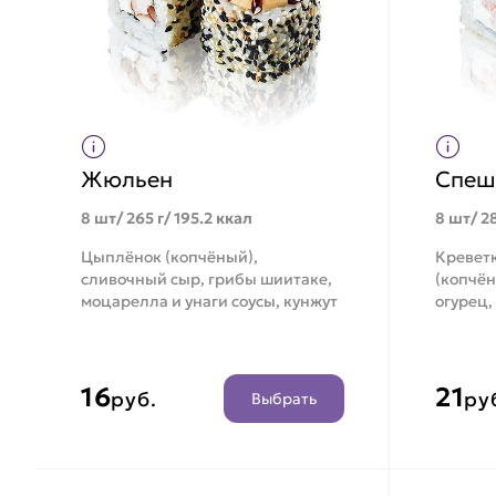
Жюльен
Спеш
8 шт/ 265 г/ 195.2 ккал
8 шт/ 28
Цыплёнок (копчёный),
Креветк
сливочный сыр, грибы шиитаке,
(копчён
моцарелла и унаги соусы, кунжут
огурец,
16
21
руб.
ру
Выбрать