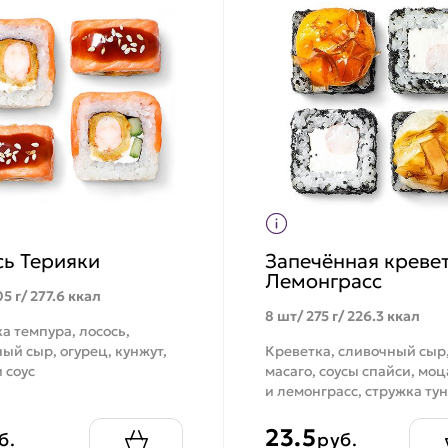
сь Терияки
Запечённая креве
Лемонграсс
5 г/ 277.6 ккал
8 шт/ 275 г/ 226.3 ккал
а темпура, лосось,
ый сыр, огурец, кунжут,
Креветка, сливочный сыр
 соус
масаго, соусы спайси, мо
и лемонграсс, стружка ту
23.5
б.
руб.