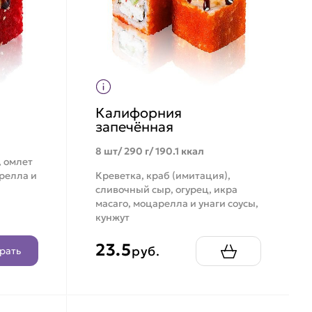
Калифорния
запечённая
8 шт/ 290 г/ 190.1 ккал
, омлет
арелла и
Креветка, краб (имитация),
сливочный сыр, огурец, икра
масаго, моцарелла и унаги соусы,
кунжут
23.5
руб.
рать