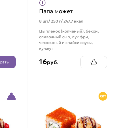
Папа может
8 шт/ 250 г/ 247.7 ккал
Цыплёнок (копчёный), бекон,
сливочный сыр, лук фри,
чесночный и спайси соусы,
кунжут
16
руб.
рать