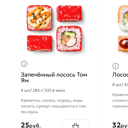
Запечённый лосось Том
Лосо
Ям
8 шт/ 30
8 шт/ 285 г/ 321.6 ккал
Креветк
Креветка, лосось, огурец, икра
сливочн
масаго, кунжут, моцарелла и том
терияки
ям соусы
25
32
руб.
ру