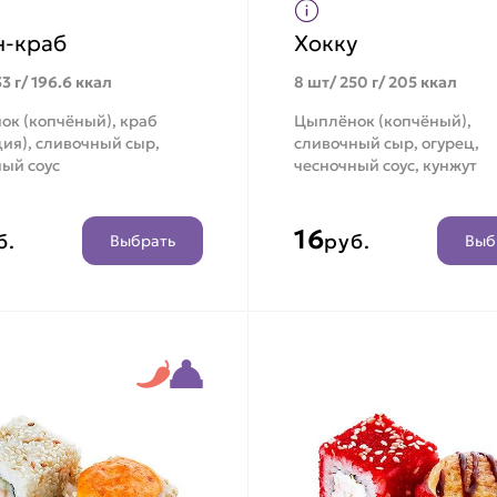
н-краб
Хокку
3 г/ 196.6 ккал
8 шт/ 250 г/ 205 ккал
ок (копчёный), краб
Цыплёнок (копчёный),
ия), сливочный сыр,
сливочный сыр, огурец,
ый соус
чесночный соус, кунжут
16
б.
руб.
Выбрать
Выб