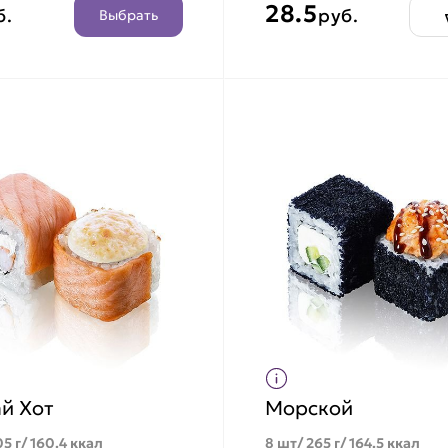
28.5
б.
руб.
Выбрать
й Хот
Морской
5 г/ 160.4 ккал
8 шт/ 265 г/ 164.5 ккал