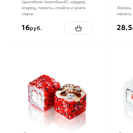
Цыплёнок (копчёный), чеддер,
огурец, томаты, спайси и унаги
Лосось,
соусы
масаго,
16
28.5
руб.