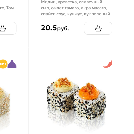
,
Мидии, креветка, сливочный
го, Том
сыр, омлет тамаго, икра масаго,
спайси соус, кунжут, лук зеленый
20.5
руб.