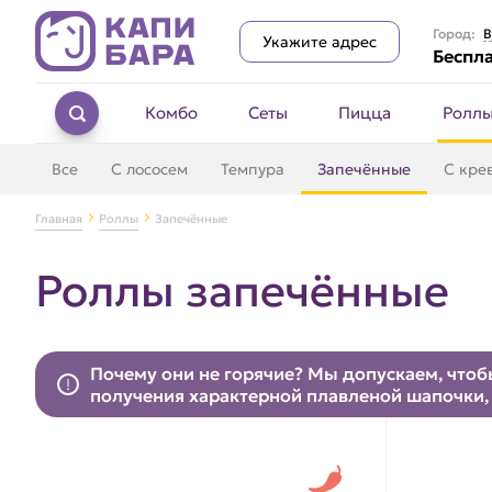
Город:
В
Укажите адрес
Беспла
Комбо
Сеты
Пицца
Ролл
Все
С лососем
Темпура
Запечённые
С кре
Главная
Роллы
Запечённые
Роллы запечённые
Почему они не горячие? Мы допускаем, чтобы
получения характерной плавленой шапочки, 