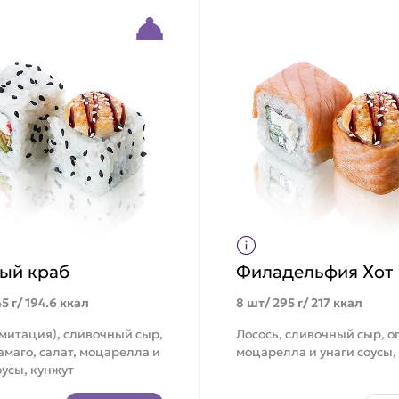
ый краб
Филадельфия Хот
5 г/ 194.6 ккал
8 шт/ 295 г/ 217 ккал
митация), сливочный сыр,
Лосось, сливочный сыр, о
амаго, салат, моцарелла и
моцарелла и унаги соусы,
оусы, кунжут