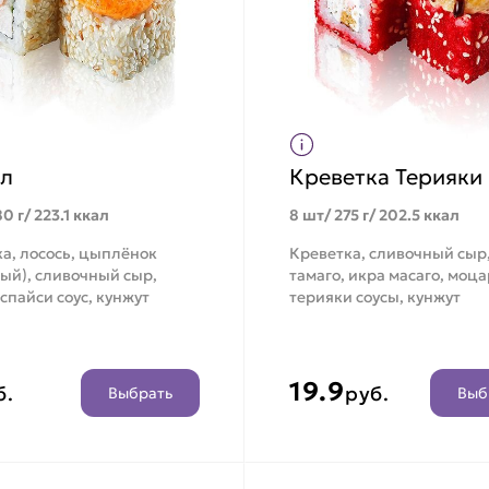
л
Креветка Терияки
0 г/ 223.1 ккал
8 шт/ 275 г/ 202.5 ккал
а, лосось, цыплёнок
Креветка, сливочный сыр
ый), сливочный сыр,
тамаго, икра масаго, моц
 спайси соус, кунжут
терияки соусы, кунжут
19.9
б.
руб.
Выбрать
Выб