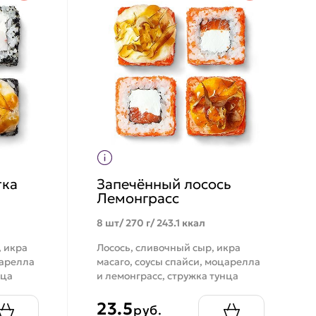
тка
Запечённый лосось
Лемонграсс
8 шт/ 270 г/ 243.1 ккал
, икра
Лосось, сливочный сыр, икра
царелла
масаго, соусы спайси, моцарелла
нца
и лемонграсс, стружка тунца
23.5
руб.