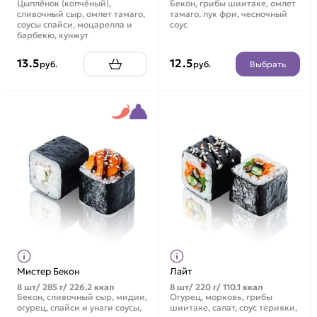
Цыплёнок (копчёный),
Бекон, грибы шиитаке, омлет
сливочный сыр, омлет тамаго,
тамаго, лук фри, чесночный
соусы спайси, моцарелла и
соус
барбекю, кунжут
13.5
12.5
Выбрать
руб.
руб.
Мистер Бекон
Лайт
8 шт/ 285 г/ 226.2 ккал
8 шт/ 220 г/ 110.1 ккал
Бекон, сливочный сыр, мидии,
Огурец, морковь, грибы
огурец, спайси и унаги соусы,
шиитаке, салат, соус терияки,