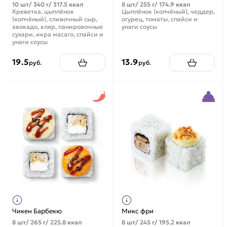
10 шт/ 340 г/ 317.5 ккал
8 шт/ 255 г/ 174.9 ккал
Креветка, цыплёнок
Цыплёнок (копчёный), чеддер,
(копчёный), сливочный сыр,
огурец, томаты, спайси и
авокадо, кляр, панировочные
унаги соусы
сухари, икра масаго, спайси и
унаги соусы
19.5
13.9
руб.
руб.
Чикен Барбекю
Микс фри
8 шт/ 265 г/ 225.8 ккал
8 шт/ 245 г/ 195.2 ккал