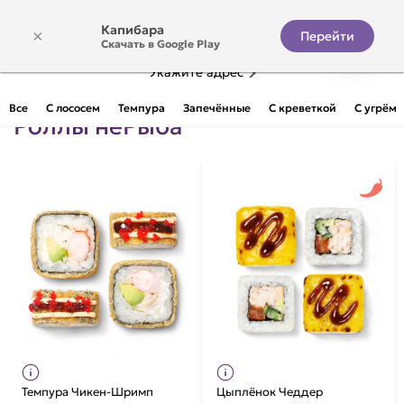
Капибара
×
Перейти
Скачать в Google Play
Укажите адрес
Все
С лососем
Темпура
Запечённые
С креветкой
С угрём
Роллы неРыба
Темпура Чикен-Шримп
Цыплёнок Чеддер