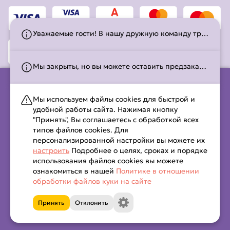
Уважаемые гости! В нашу дружную команду требуются курьер, кассир-оператор и повар-сушист! Обращаться по номеру телефона: +375295728026; +375445728026;
Мы закрыты, но вы можете оставить предзаказ! Работаем с 10:00 до 21:45. С временем работы можно ознакомиться на странице
Мы используем файлы cookies для быстрой и
ООО «ИгваБар», 2021 УНП 692254142 свидетельство о гос.
удобной работы сайта. Нажимая кнопку
регистрации выдано
"Принять", Вы соглашаетесь с обработкой всех
Молодечненским районным исполнительным комитетом 19
типов файлов cookies. Для
мая 2021 г.
персонализированной настройки вы можете их
Интернет - магазин зарегистрирован в торговом реестре РБ
настроить
Подробнее о целях, сроках и порядке
от 12.09.2022г 540989,
использования файлов cookies вы можете
Республика Беларусь, Гродненская обл.,г. Сморгонь ул.
ознакомиться в нашей
Политике в отношении
обработки файлов куки на сайте
Принять
Отклонить
Капибара © 2026