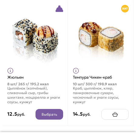
Жюльен
Темпура Чикен-краб
8 шт/ 265 г/ 195.2 ккал
10 шт/ 300 г/ 198.9 ккал
Цыплёнок (копчёный),
Краб, цыплёнок, кляр,
сливочный сыр, грибы
панировочные сухари,
шиитаке, моцарелла и унаги
чесночный и унаги соусы,
соусы, кунжут
кунжут
12.5
14.5
Выбрать
руб.
руб.