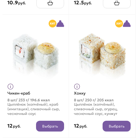
10.9
12.5
руб.
руб.
Чикен-краб
Хокку
8 шт/ 233 г/ 196.6 ккал
8 шт/ 250 г/ 205 ккал
Цыплёнок (копчёный), краб
Цыплёнок (копчёный),
(имитация), сливочный сыр,
сливочный сыр, огурец,
чесночный соус
чесночный соус, кунжут
12
12
Выбрать
Выбрать
руб.
руб.