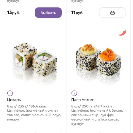
кунжут
кунжут
13
11
Выбрать
руб.
руб.
Цезарь
Папа может
8 шт/ 235 г/ 186.4 ккал
8 шт/ 250 г/ 247.7 ккал
Цыплёнок (копчёный), омлет
Цыплёнок (копчёный), бекон,
тамаго, салат, чесночный соус,
сливочный сыр, лук фри,
кунжут
чесночный и спайси соусы,
кунжут