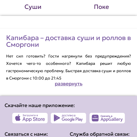
Суши
Поке
Капибара – доставка суши и роллов в
Сморгони
Нет сил готовить? Гости нагрянули без предупреждения?
Хочется чего-то особенного? Капибара решит любую
гастрономическую проблему. Быстрая доставка суши и роллов
в Сморгони с 10:00 до 21:45
развернуть
Капибара – представительство международной сети в
Сморгони. Мы специализируемся на приготовлении блюд
Скачайте наше приложение:
японской кухни в формате «возьми с собой», на доставке и в
формате суши-бара. В меню сеты, роллы, суши и салаты из
свежих продуктов в одноразовой пластиковой упаковке с
приборами и соусами на выбор. В дополнение можно заказать
Связаться с нами:
Служба обратной связи:
соки и газированные напитки.