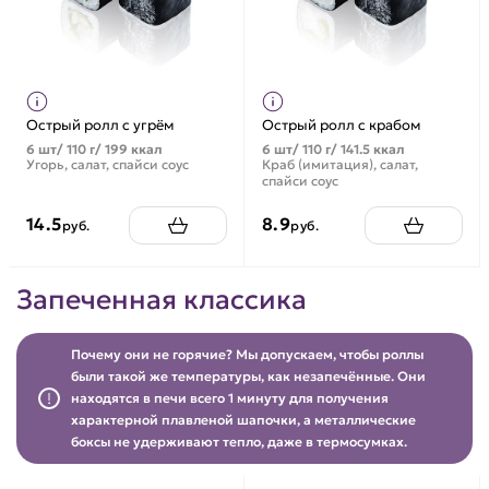
Острый ролл с угрём
Острый ролл с крабом
6 шт/ 110 г/ 199 ккал
6 шт/ 110 г/ 141.5 ккал
Угорь, салат, спайси соус
Краб (имитация), салат,
спайси соус
14.5
8.9
руб.
руб.
Запеченная классика
Почему они не горячие? Мы допускаем, чтобы роллы
были такой же температуры, как незапечённые. Они
находятся в печи всего 1 минуту для получения
характерной плавленой шапочки, а металлические
боксы не удерживают тепло, даже в термосумках.