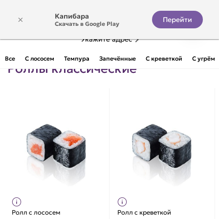
Капибара
×
Перейти
Скачать в Google Play
Укажите адрес
Все
С лососем
Темпура
Запечённые
С креветкой
С угрём
Роллы классические
Ролл с лососем
Ролл с креветкой