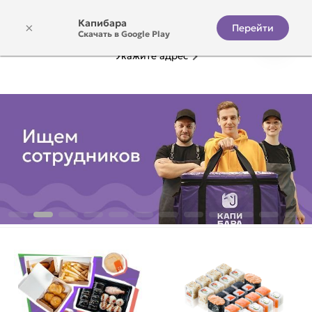
Капибара
×
Перейти
Скачать в Google Play
Укажите адрес