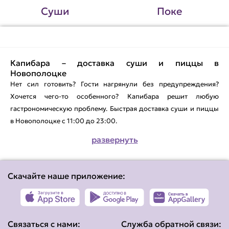
Суши
Поке
Капибара – доставка суши и пиццы в
Новополоцке
Нет сил готовить? Гости нагрянули без предупреждения?
Хочется чего-то особенного? Капибара решит любую
гастрономическую проблему. Быстрая доставка суши и пиццы
в Новополоцке с 11:00 до 23:00.
развернуть
Капибара – представительство международной сети в
Новополоцке. Мы специализируемся на приготовлении блюд
японской кухни и пиццы в формате «возьми с собой» и на
Скачайте наше приложение:
доставке. В меню сеты, роллы, суши и пиццы из свежих
продуктов в одноразовой пластиковой упаковке с приборами
и соусами на выбор. В дополнение можно заказать соки,
газированные напитки или чай.
Связаться с нами:
Служба обратной связи: