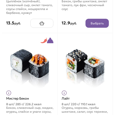
Цыплёнок (копчёный),
Бекон, грибы шиитаке, омлет
сливочный сыр, омлет тамаго,
тамаго, лук фри, чесночный
соусы спайси, моцарелла и
соус
барбекю, кунжут
13.5
12.9
Выбрать
руб.
руб.
Мистер Бекон
Лайт
8 шт/ 285 г/ 226.2 ккал
8 шт/ 220 г/ 110.1 ккал
Бекон, сливочный сыр, мидии,
Огурец, морковь, грибы
огурец, спайси и унаги соусы,
шиитаке, салат, соус терияки,