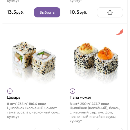
кунжут
кунжут
13.5
10.5
Выбрать
руб.
руб.
Цезарь
Папа может
8 шт/ 235 г/ 186.4 ккал
8 шт/ 250 г/ 247.7 ккал
Цыплёнок (копчёный), омлет
Цыплёнок (копчёный), бекон,
тамаго, салат, чесночный соус,
сливочный сыр, лук фри,
кунжут
чесночный и спайси соусы,
кунжут