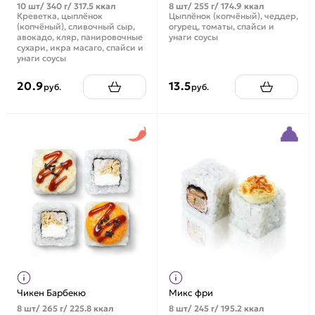
10 шт/ 340 г/ 317.5 ккал
8 шт/ 255 г/ 174.9 ккал
Креветка, цыплёнок
Цыплёнок (копчёный), чеддер,
(копчёный), сливочный сыр,
огурец, томаты, спайси и
авокадо, кляр, панировочные
унаги соусы
сухари, икра масаго, спайси и
унаги соусы
20.9
13.5
руб.
руб.
Чикен Барбекю
Микс фри
8 шт/ 265 г/ 225.8 ккал
8 шт/ 245 г/ 195.2 ккал