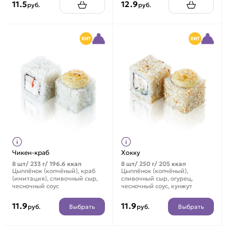
11.5
12.9
руб.
руб.
Чикен-краб
Хокку
8 шт/ 233 г/ 196.6 ккал
8 шт/ 250 г/ 205 ккал
Цыплёнок (копчёный), краб
Цыплёнок (копчёный),
(имитация), сливочный сыр,
сливочный сыр, огурец,
чесночный соус
чесночный соус, кунжут
11.9
11.9
Выбрать
Выбрать
руб.
руб.