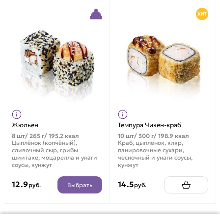
Жюльен
Темпура Чикен-краб
8 шт/ 265 г/ 195.2 ккал
10 шт/ 300 г/ 198.9 ккал
Цыплёнок (копчёный),
Краб, цыплёнок, кляр,
сливочный сыр, грибы
панировочные сухари,
шиитаке, моцарелла и унаги
чесночный и унаги соусы,
соусы, кунжут
кунжут
12.9
14.5
Выбрать
руб.
руб.