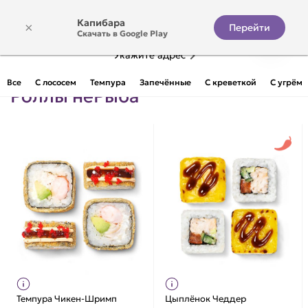
Капибара
×
Перейти
Скачать в Google Play
Укажите адрес
Все
С лососем
Темпура
Запечённые
С креветкой
С угрём
Роллы неРыба
Темпура Чикен-Шримп
Цыплёнок Чеддер