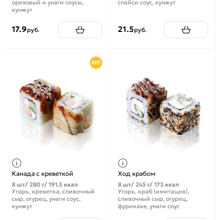
ореховый и унаги соусы,
спайси соус, кунжут
кунжут
17.9
21.5
руб.
руб.
Канада с креветкой
Ход крабом
8 шт/ 280 г/ 191.5 ккал
8 шт/ 245 г/ 173 ккал
Угорь, креветка, сливочный
Угорь, краб (имитация),
сыр, огурец, унаги соус,
сливочный сыр, огурец,
кунжут
фурикаке, унаги соус