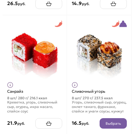
26.5
14.9
руб.
руб.
Санрайз
Сливочный угорь
8 шт/ 280 г/ 216.1 ккал
8 шт/ 270 г/ 237.5 ккал
Креветка, угорь, сливочный
Угорь, сливочный сыр, огурец,
сыр, огурец, икра масаго,
омлет тамаго, фурикаке,
спайси соус
спайси и унаги соусы, кунжут
21.9
16.5
Выбрать
руб.
руб.