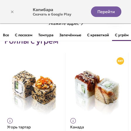
Капибара
×
Перейти
Скачать в Google Play
Укажите адрес
Все
С лососем
Темпура
Запечённые
С креветкой
С угрём
Роллы с угрём
Угорь тартар
Канада