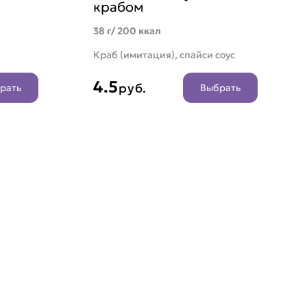
крабом
38 г/ 200 ккал
Краб (имитация), спайси соус
4.5
руб.
рать
Выбрать