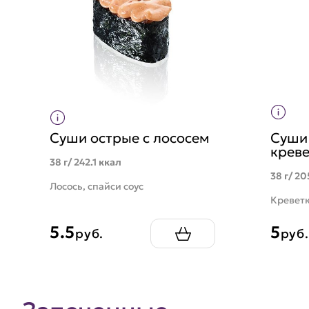
Суши острые с лососем
Суши 
крев
38 г/ 242.1 ккал
38 г/ 20
Лосось, спайси соус
Креветк
5.5
5
руб.
руб.