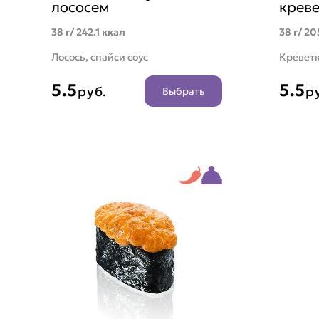
лососем
крев
38 г/ 242.1 ккал
38 г/ 20
Лосось, спайси соус
Креветк
5.5
5.5
руб.
р
Выбрать