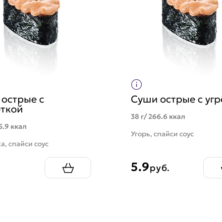
острые с
Суши острые с уг
еткой
38 г/ 266.6 ккал
5.9 ккал
Угорь, спайси соус
а, спайси соус
5.9
руб.