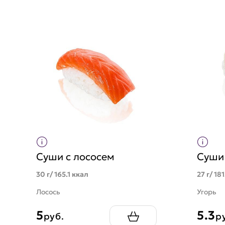
Суши с лососем
Суши 
30 г/ 165.1 ккал
27 г/ 18
Лосось
Угорь
5
5.3
руб.
р