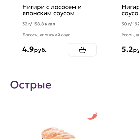
Нигири с лососем и
Нигир
японским соусом
соус
32 г/ 158.8 ккал
30 г/ 19
Лосось, японский соус
Угорь, у
4.9
5.2
руб.
р
Острые