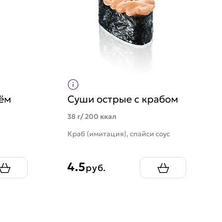
рём
Суши острые с крабом
38 г/ 200 ккал
Краб (имитация), спайси соус
4.5
руб.