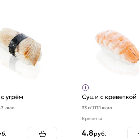
с угрём
Суши с креветкой
1.7 ккал
33 г/ 117.1 ккал
Креветка
4.8
уб.
руб.