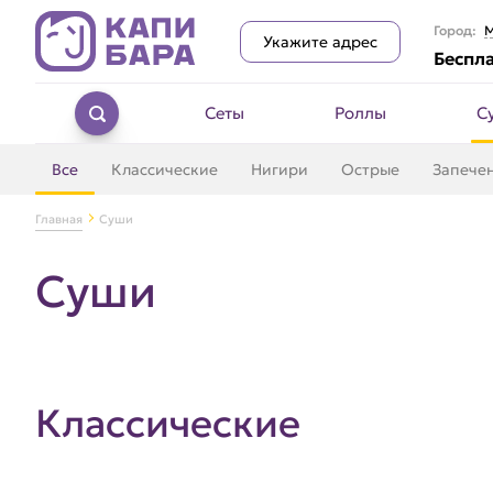
Город:
М
Укажите адрес
Беспла
Сеты
Роллы
С
Все
Классические
Нигири
Острые
Запече
Главная
Суши
Суши
Классические