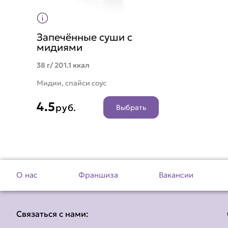
Запечённые суши с
мидиями
38 г/ 201.1 ккал
Мидии, спайси соус
4.5
руб.
Выбрать
О нас
Франшиза
Вакансии
Связаться с нами: