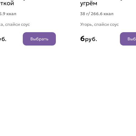
еткой
угрём
5.9 ккал
38 г/ 266.6 ккал
а, спайси соус
Угорь, спайси соус
6
уб.
руб.
Выбрать
Выб