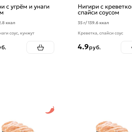
и с угрём и унаги
Нигири с креветко
ом
спайси соусом
2.8 ккал
35 г/ 139.6 ккал
наги соус, кунжут
Креветка, спайси соус
4.9
уб.
руб.