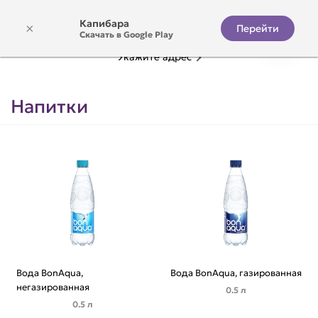
Капибара
×
Перейти
Скачать в Google Play
Укажите адрес
Напитки
Вода BonAqua,
Вода BonAqua, газированная
негазированная
0.5 л
0.5 л