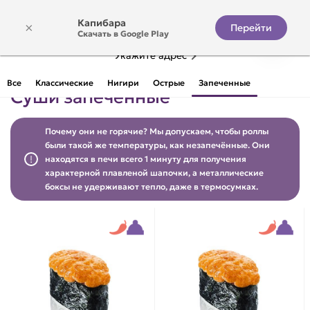
Капибара
×
Перейти
Скачать в Google Play
Укажите адрес
Все
Классические
Нигири
Острые
Запеченные
Суши запеченные
Почему они не горячие? Мы допускаем, чтобы роллы
были такой же температуры, как незапечённые. Они
находятся в печи всего 1 минуту для получения
характерной плавленой шапочки, а металлические
боксы не удерживают тепло, даже в термосумках.