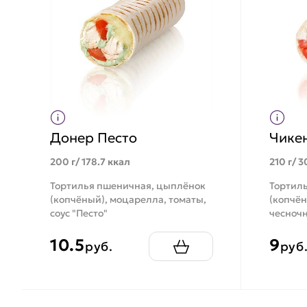
Донер Песто
Чике
200 г/ 178.7 ккал
210 г/ 3
Тортилья пшеничная, цыплёнок
Тортил
(копчёный), моцарелла, томаты,
(копчён
соус "Песто"
чесночн
10.5
9
руб.
руб