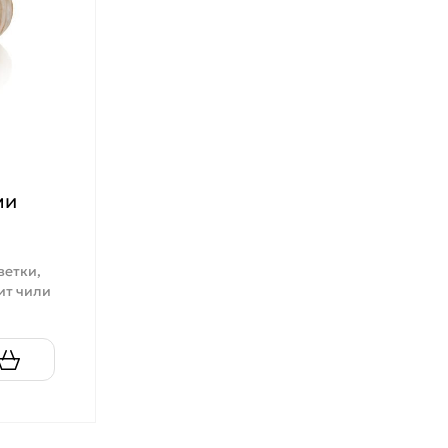
ми
ветки,
ит чили