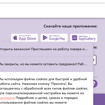
Скачайте наше приложение:
Принимаем к оплате:
Открыты вакансии! Приглашаем на работу повара и кассира. Обращаться по телефону:+375 29 888 7713
Мы закрыты, но вы можете оставить предзаказ! Работаем с 10:00 до 21:45. С временем работы можно ознакомиться на странице
ы используем файлы cookies для быстрой и удобной
аботы сайта. Нажимая кнопку "Принять", Вы
оглашаетесь с обработкой всех типов файлов cookies.
ля персонализированной настройки вы можете их
астроить
Подробнее о целях, сроках и порядке
спользования файлов cookies вы можете