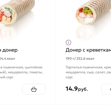
н донер
Донер с креветка
04.4 ккал
190 г/ 252.6 ккал
ья пшеничная, цыплёнок
Тортилья пшеничная, кре
ый), моцарелла, томаты,
моцарелла, сыр, салат, св
ый соус
соус
14.9
.
руб.