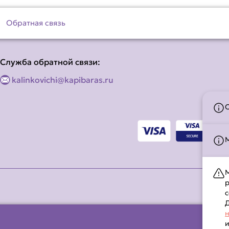
Обратная связь
Служба обратной связи:
kalinkovichi@kapibaras.ru
М
р
с
Д
н
и