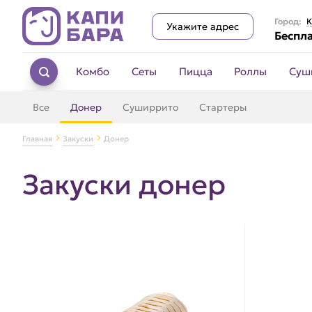
Город:
К
Укажите адрес
Беспла
Комбо
Сеты
Пицца
Роллы
Суш
Все
Донер
Суширрито
Стартеры
Главная
Закуски
Донер
Закуски донер