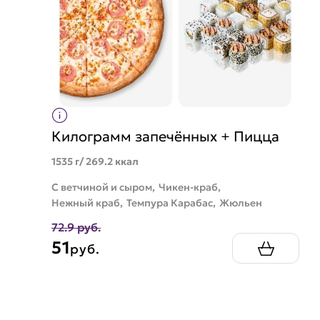
Килограмм запечённых + Пицца
1535 г/ 269.2 ккал
С ветчиной и сыром,
Чикен-краб,
Нежный краб,
Темпура Карабас,
Жюльен
72.9 руб.
51
руб.