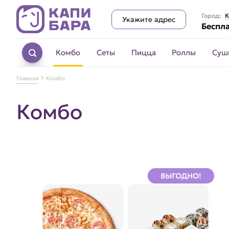
Город:
К
Укажите адрес
Беспла
Комбо
Сеты
Пицца
Роллы
Суш
Главная
Комбо
Комбо