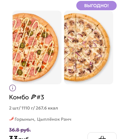
Комбо 🍕#3
2 шт/ 1110 г/ 267.6 ккал
Горыныч,
Цыплёнок Ранч
36.8 руб.
33