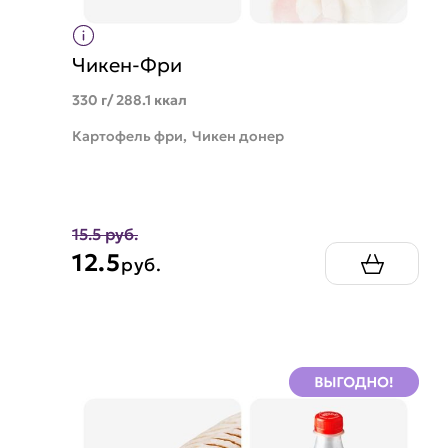
Чикен-Фри
330 г/ 288.1 ккал
Картофель фри,
Чикен донер
15.5 руб.
12.5
руб.