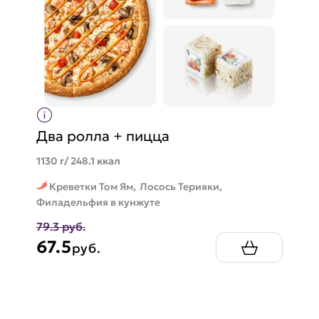
Два ролла + пицца
1130 г/ 248.1 ккал
Креветки Том Ям,
Лосось Терияки,
Филадельфия в кунжуте
79.3 руб.
67.5
руб.