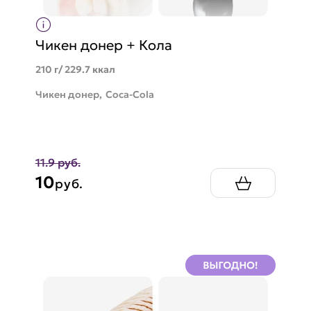
Чикен донер + Кола
210 г/ 229.7 ккал
Чикен донер,
Coca-Cola
11.9 руб.
10
руб.