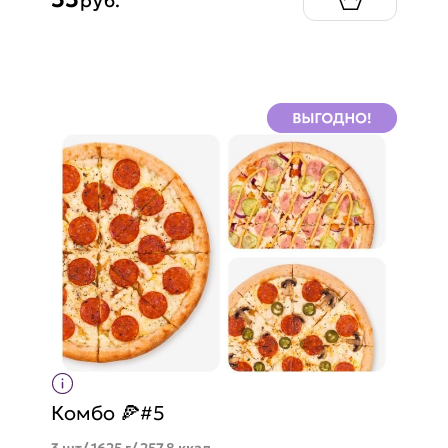
руб.
Комбо 🍕#5
3 шт/ 1625 г/ 257.8 ккал