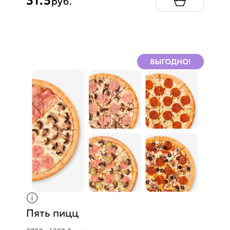
31.5
руб.
Пять пицц