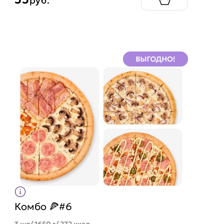
руб.
Комбо 🍕#6
3 шт/ 1650 г/ 272 ккал