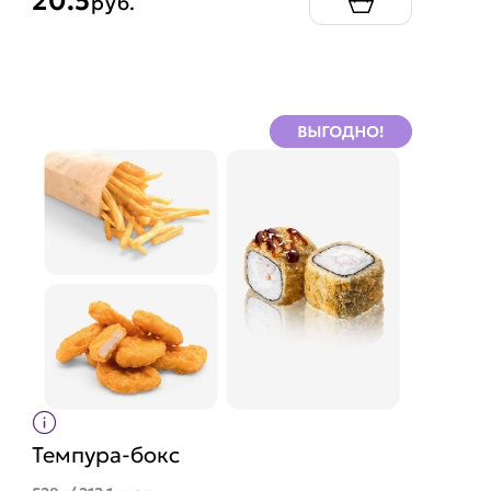
20.5
руб.
Темпура-бокс