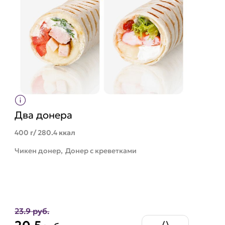
Два донера
400 г/ 280.4 ккал
Чикен донер,
Донер с креветками
23.9 руб.