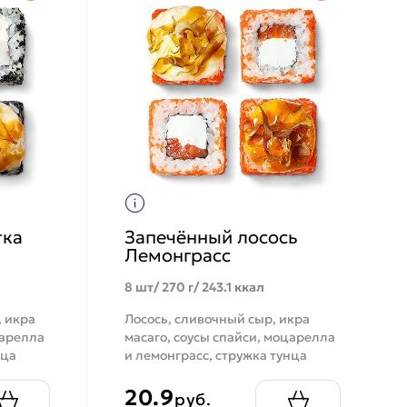
тка
Запечённый лосось
Лемонграсс
8 шт/ 270 г/ 243.1 ккал
, икра
Лосось, сливочный сыр, икра
царелла
масаго, соусы спайси, моцарелла
нца
и лемонграсс, стружка тунца
20.9
руб.