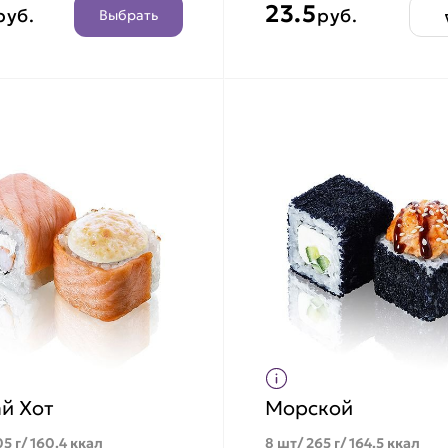
23.5
руб.
руб.
Выбрать
й Хот
Морской
5 г/ 160.4 ккал
8 шт/ 265 г/ 164.5 ккал