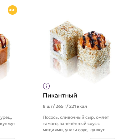
Пикантный
8 шт/ 265 г/ 221 ккал
гурец,
Лосось, сливочный сыр, омлет
 кунжут
тамаго, запечённый соус с
мидиями, унаги соус, кунжут