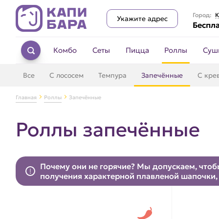
Город:
К
Укажите адрес
Беспла
Комбо
Сеты
Пицца
Роллы
Суш
Все
С лососем
Темпура
Запечённые
С кре
Главная
Роллы
Запечённые
Роллы запечённые
Почему они не горячие? Мы допускаем, чтобы
получения характерной плавленой шапочки, 