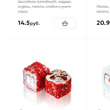
Цыплёнок (копчёный), чеддер,
огурец, томаты, спайси и унаги
Лосось,
соусы
масаго,
14.5
20.9
руб.