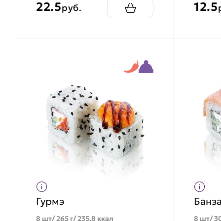
22.5
12.5
руб.
Гурмэ
Банза
8 шт/ 265 г/ 235.8 ккал
8 шт/ 30