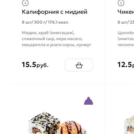
Калифорния с мидией
Чике
8 шт/ 300 г/ 176.1 ккал
8 шт/ 23
Мидии, краб (имитация),
Цыплён
сливочный сыр, икра масаго,
(имитац
моцарелла и унаги соусы, кунжут
чесночн
15.5
12.5
руб.