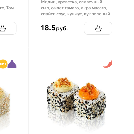
,
Мидии, креветка, сливочный
го, Том
сыр, омлет тамаго, икра масаго,
спайси соус, кунжут, лук зеленый
18.5
руб.