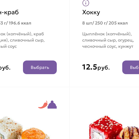
н-краб
Хокку
3 г/ 196.6 ккал
8 шт/ 250 г/ 205 ккал
ок (копчёный), краб
Цыплёнок (копчёный),
ия), сливочный сыр,
сливочный сыр, огурец,
ый соус
чесночный соус, кунжут
12.5
руб.
руб.
Выбрать
Выб