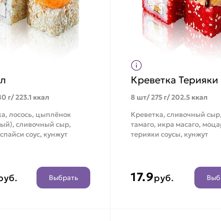
л
Креветка Терияки
0 г/ 223.1 ккал
8 шт/ 275 г/ 202.5 ккал
а, лосось, цыплёнок
Креветка, сливочный сыр
ый), сливочный сыр,
тамаго, икра масаго, моц
 спайси соус, кунжут
терияки соусы, кунжут
17.9
руб.
руб.
Выбрать
Выб