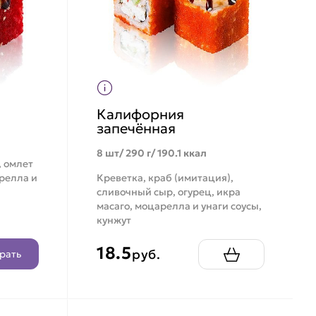
Калифорния
запечённая
8 шт/ 290 г/ 190.1 ккал
, омлет
арелла и
Креветка, краб (имитация),
сливочный сыр, огурец, икра
масаго, моцарелла и унаги соусы,
кунжут
18.5
руб.
рать