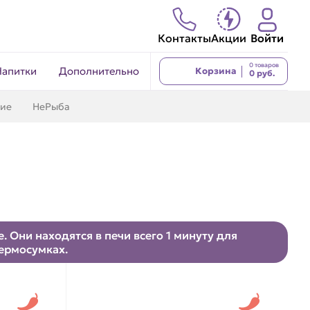
Контакты
Акции
Войти
0 товаров
Напитки
Дополнительно
Корзина
0 руб.
кие
НеРыба
 Они находятся в печи всего 1 минуту для
термосумках.