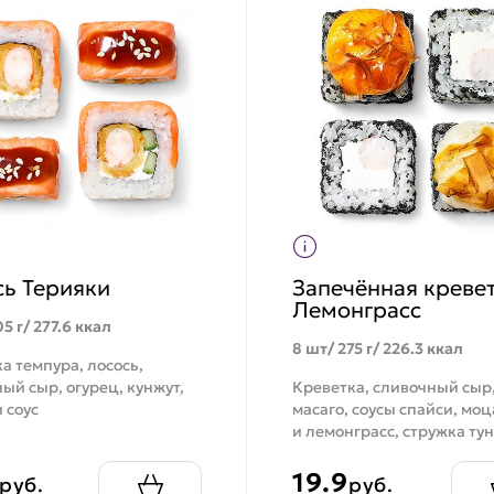
сь Терияки
Запечённая креве
Лемонграсс
5 г/ 277.6 ккал
8 шт/ 275 г/ 226.3 ккал
а темпура, лосось,
ый сыр, огурец, кунжут,
Креветка, сливочный сыр
 соус
масаго, соусы спайси, мо
и лемонграсс, стружка ту
19.9
руб.
руб.