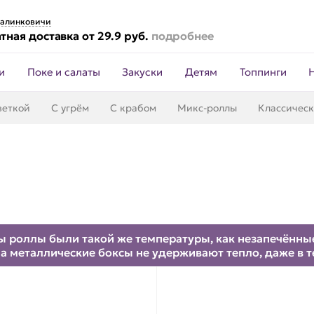
алинковичи
тная доставка от 29.9 руб.
подробнее
и
Поке и салаты
Закуски
Детям
Топпинги
веткой
С угрём
С крабом
Микс-роллы
Классичес
 роллы были такой же температуры, как незапечённые.
а металлические боксы не удерживают тепло, даже в 