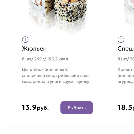
Жюльен
Спеш
8 шт/ 265 г/ 195.2 ккал
8 шт/ 28
Цыплёнок (копчёный),
Креветк
сливочный сыр, грибы шиитаке,
(копчён
моцарелла и унаги соусы, кунжут
огурец,
13.9
18.5
руб.
Выбрать