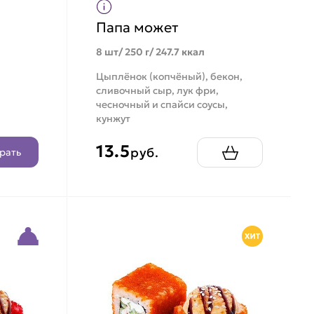
Папа может
8 шт/ 250 г/ 247.7 ккал
Цыплёнок (копчёный), бекон,
сливочный сыр, лук фри,
чесночный и спайси соусы,
кунжут
13.5
руб.
рать