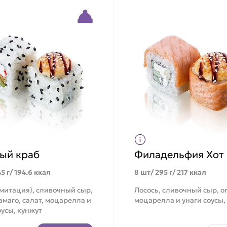
ый краб
Филадельфия Хот
5 г/ 194.6 ккал
8 шт/ 295 г/ 217 ккал
митация), сливочный сыр,
Лосось, сливочный сыр, о
амаго, салат, моцарелла и
моцарелла и унаги соусы,
оусы, кунжут