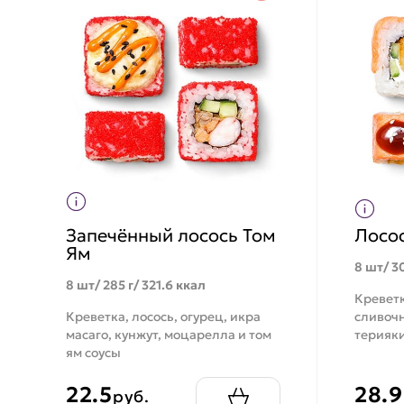
Запечённый лосось Том
Лосо
Ям
8 шт/ 30
8 шт/ 285 г/ 321.6 ккал
Креветк
Креветка, лосось, огурец, икра
сливочн
масаго, кунжут, моцарелла и том
терияки
ям соусы
22.5
28.9
руб.