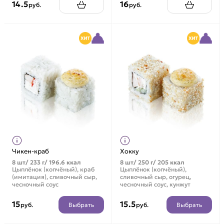
14.5
16
руб.
руб.
Чикен-краб
Хокку
8 шт/ 233 г/ 196.6 ккал
8 шт/ 250 г/ 205 ккал
Цыплёнок (копчёный), краб
Цыплёнок (копчёный),
(имитация), сливочный сыр,
сливочный сыр, огурец,
чесночный соус
чесночный соус, кунжут
15
15.5
Выбрать
Выбрать
руб.
руб.