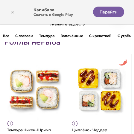
Капибара
×
Перейти
Скачать в Google Play
Укажите адрес
Все
С лососем
Темпура
Запечённые
С креветкой
С угрём
Роллы неРыба
Темпура Чикен-Шримп
Цыплёнок Чеддер