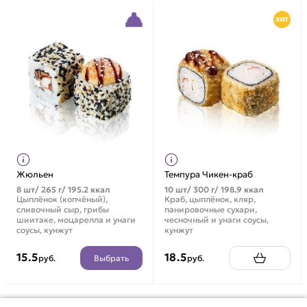
Жюльен
Темпура Чикен-краб
8 шт/ 265 г/ 195.2 ккал
10 шт/ 300 г/ 198.9 ккал
Цыплёнок (копчёный),
Краб, цыплёнок, кляр,
сливочный сыр, грибы
панировочные сухари,
шиитаке, моцарелла и унаги
чесночный и унаги соусы,
соусы, кунжут
кунжут
15.5
18.5
Выбрать
руб.
руб.