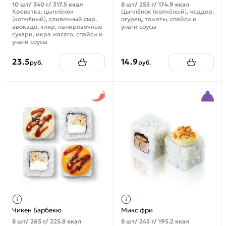
10 шт/ 340 г/ 317.5 ккал
8 шт/ 255 г/ 174.9 ккал
Креветка, цыплёнок
Цыплёнок (копчёный), чеддер,
(копчёный), сливочный сыр,
огурец, томаты, спайси и
авокадо, кляр, панировочные
унаги соусы
сухари, икра масаго, спайси и
унаги соусы
23.5
14.9
руб.
руб.
Чикен Барбекю
Микс фри
8 шт/ 265 г/ 225.8 ккал
8 шт/ 245 г/ 195.2 ккал