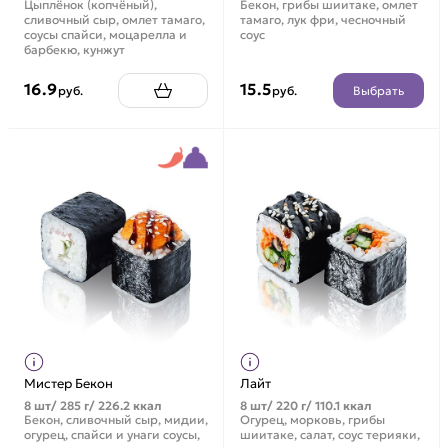
Цыплёнок (копчёный),
Бекон, грибы шиитаке, омлет
сливочный сыр, омлет тамаго,
тамаго, лук фри, чесночный
соусы спайси, моцарелла и
соус
барбекю, кунжут
16.9
15.5
Выбрать
руб.
руб.
Мистер Бекон
Лайт
8 шт/ 285 г/ 226.2 ккал
8 шт/ 220 г/ 110.1 ккал
Бекон, сливочный сыр, мидии,
Огурец, морковь, грибы
огурец, спайси и унаги соусы,
шиитаке, салат, соус терияки,