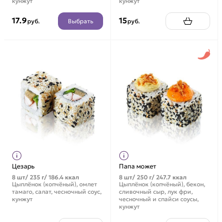
кунжут
кунжут
17.9
15
Выбрать
руб.
руб.
Цезарь
Папа может
8 шт/ 235 г/ 186.4 ккал
8 шт/ 250 г/ 247.7 ккал
Цыплёнок (копчёный), омлет
Цыплёнок (копчёный), бекон,
тамаго, салат, чесночный соус,
сливочный сыр, лук фри,
кунжут
чесночный и спайси соусы,
кунжут