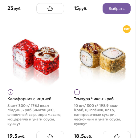
23
15
Выбрать
руб.
руб.
Калифорния с мидией
Темпура Чикен-краб
8 шт/ 300 г/ 176.1 ккал
10 шт/ 300 г/ 198.9 ккал
Мидии, краб (имитация),
Краб, цыплёнок, кляр,
сливочный сыр, икра масаго,
панировочные сухари,
моцарелла и унаги соусы,
чесночный и унаги соусы,
кунжут
кунжут
19.5
18.5
руб.
руб.