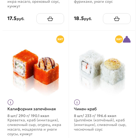
икра масаго, ореховый соус,
фурикаке, унаги соус
кунжут
17.5
18.5
руб.
руб.
Калифорния запечённая
Чикен-краб
8 шт/ 290 г/ 190.1 ккал
8 шт/ 233 г/ 196.6 ккал
Креветка, краб (имитация),
Цыплёнок (копчёный), краб
сливочный сыр, огурец, икра
(имитация), сливочный сыр,
масаго, моцарелла и унаги
чесночный соус
соусы, кунжут