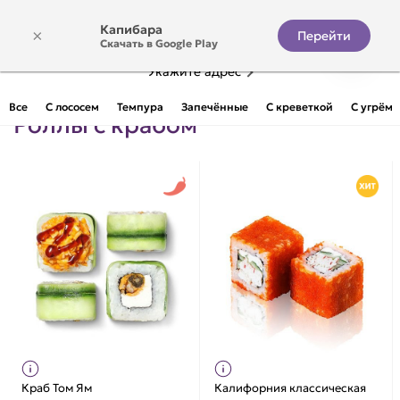
Капибара
×
Перейти
Скачать в Google Play
Укажите адрес
Все
С лососем
Темпура
Запечённые
С креветкой
С угрём
Роллы с крабом
Краб Том Ям
Калифорния классическая