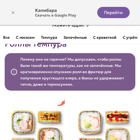
Капибара
×
Перейти
Скачать в Google Play
Укажите адрес
Все
С лососем
Темпура
Запечённые
С креветкой
С угрём
Роллы темпура
Почему они не горячие? Мы допускаем, чтобы роллы
были такой же температуры, как не запечённые. Мы
кратковременно опускаем ролл во фритюр для
получения хрустящего кляра, а боксы не удерживают
тепло, даже в термосумках.