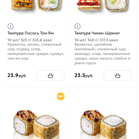
Темпура Лосось Том Ям
Темпура Чикен-Шримп
10 шт/ 325 г/ 325.6 ккал
10 шт/ 340 г/ 317.5 ккал
Креветка, лосось, сливочный
Креветка, цыплёнок
сыр, огурец, кляр,
(копчёный), сливочный сыр,
панировочные сухари, кунжут,
авокадо, кляр, панировочные
том ям соус
сухари, икра масаго, спайси и
унаги соусы
23.9
23.5
руб.
руб.