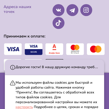
Адреса наших
точек
Принимаем к оплате:
Дорогие гости! В нашу дружную команду требуется повар сушист и кассир-комплектовщик заказов! По вопросам о вакансии обращаться по номеру телефона +375(25) 907-55-31 Виктория (Номер только по вакансии!!!)
Мы используем файлы cookies для быстрой и
удобной работы сайта. Нажимая кнопку
ООО «СУШИЛЭНД» , УНП 391771227, Свидетельство о
"Принять", Вы соглашаетесь с обработкой всех
гос.регистрации выдано Новополоцким районным
типов файлов cookies. Для
исполнительным комитетом 13 ноября 2018 г.,юр. адрес:
персонализированной настройки вы можете их
211449, Республика Беларусь, Витебская обл., г. Новополоцк,
настроить
Подробнее о целях, сроках и порядке