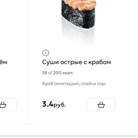
рём
Суши острые с крабом
38 г/ 200 ккал
Краб (имитация), спайси соус
3.4
руб.