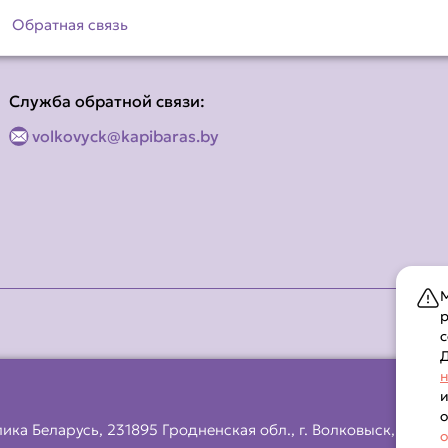
Обратная связь
Служба обратной связи:
volkovyck@kapibaras.by
М
р
с
Д
н
и
о