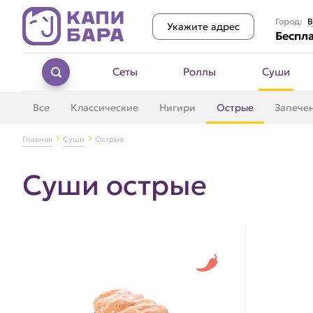
Город:
В
Укажите адрес
Беспла
Сеты
Роллы
Суши
Все
Классические
Нигири
Острые
Запече
Главная
Суши
Острые
Суши острые