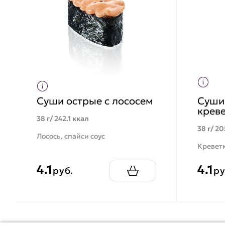
Суши острые с лососем
Суши
крев
38 г/ 242.1 ккал
38 г/ 20
Лосось, спайси соус
Креветк
4.1
4.1
руб.
ру