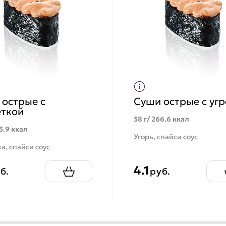
 острые с
Суши острые с уг
еткой
38 г/ 266.6 ккал
5.9 ккал
Угорь, спайси соус
а, спайси соус
4.1
б.
руб.