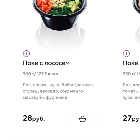
Поке с лососем
Поке 
360 г/ 127.3 ккал
350 г/ 1
Рис, лосось, чука, бобы эдамаме,
Рис, кр
огурец, авокадо, соус манго-
томаты 
маракуйя, фурикаке
чука, я
28
27
руб.
ру