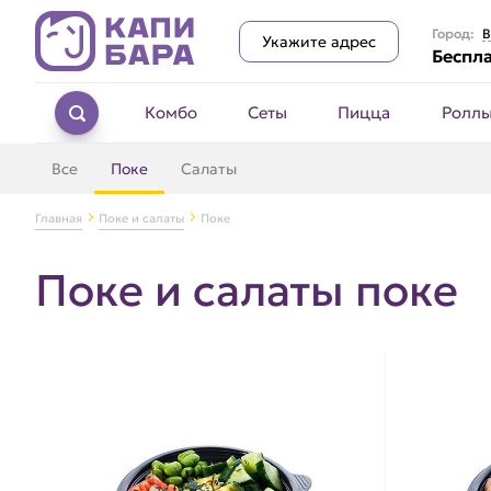
Город:
В
Укажите адрес
Беспла
Комбо
Сеты
Пицца
Ролл
Все
Поке
Салаты
Главная
Поке и салаты
Поке
Поке и салаты поке