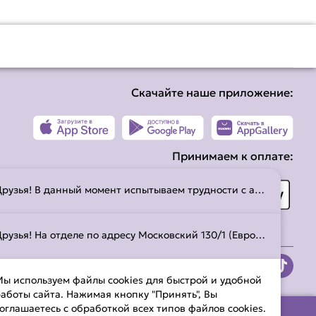
Скачайте наше приложение:
Принимаем к оплате:
Друзья! В данный момент испытываем трудности с авокадо - он очень твердый. Поэтому по вашей просьбе может быть заменен на огурец. Спасибо за понимание.
Друзья! На отделе по адресу Московский 130/1 (Евроопт) пицца недоступна.
ы используем файлы cookies для быстрой и удобной
аботы сайта. Нажимая кнопку "Принять", Вы
оглашаетесь с обработкой всех типов файлов cookies.