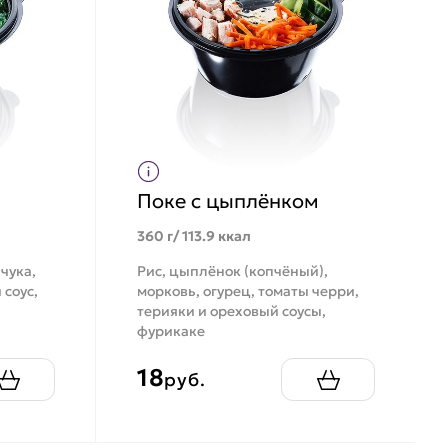
Поке с цыплёнком
360 г/ 113.9 ккал
 чука,
Рис, цыплёнок (копчёный),
 соус,
морковь, огурец, томаты черри,
терияки и ореховый соусы,
фурикаке
18
руб.