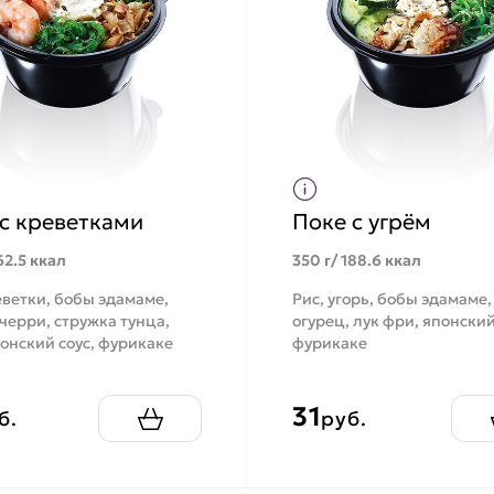
с креветками
Поке с угрём
62.5 ккал
350 г/ 188.6 ккал
еветки, бобы эдамаме,
Рис, угорь, бобы эдамаме,
черри, стружка тунца,
огурец, лук фри, японский
понский соус, фурикаке
фурикаке
31
б.
руб.