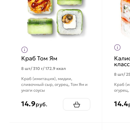
Краб Том Ям
Кали
класс
8 шт/ 310 г/ 172.9 ккал
8 шт/ 25
Краб (имитация), мидии,
сливочный сыр, огурец, Том Ям и
Краб (и
унаги соусы
огурец,
14.9
14.4
руб.