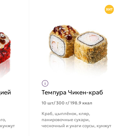
дией
Темпура Чикен-краб
10 шт/ 300 г/ 198.9 ккал
Краб, цыплёнок, кляр,
го,
панировочные сухари,
 кунжут
чесночный и унаги соусы, кунжут