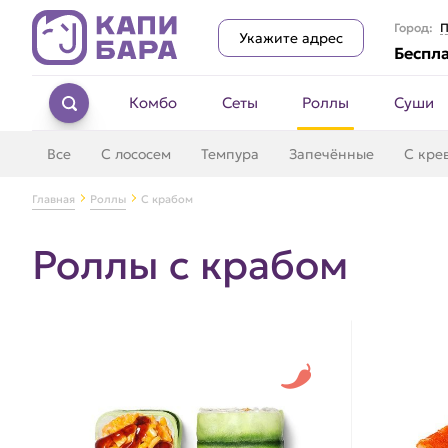
Город:
П
Укажите адрес
Беспла
Комбо
Сеты
Роллы
Суши
Все
С лососем
Темпура
Запечённые
С кре
Главная
Роллы
С крабом
Роллы с крабом