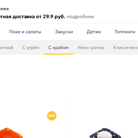
инск
тная доставка от 29.9 руб.
подробнее
Поке и салаты
Закуски
Детям
Топпинги
веткой
С угрём
С крабом
Микс-роллы
Классичес