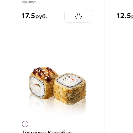
кунжут
17.5
12.5
руб.
Темпура Карабас