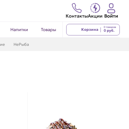
Контакты
Акции
Войти
0 товаров
Напитки
Товары
Корзина
0 руб.
кие
НеРыба