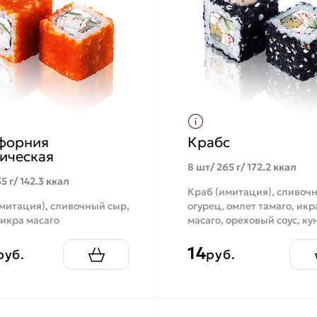
форния
Крабс
ическая
8 шт/ 265 г/ 172.2 ккал
5 г/ 142.3 ккал
Краб (имитация), сливоч
митация), сливочный сыр,
огурец, омлет тамаго, икр
 икра масаго
масаго, ореховый соус, ку
14
руб.
руб.