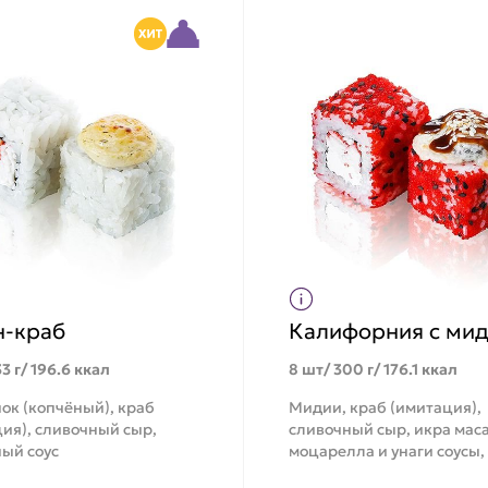
н-краб
Калифорния с ми
3 г/ 196.6 ккал
8 шт/ 300 г/ 176.1 ккал
ок (копчёный), краб
Мидии, краб (имитация),
ия), сливочный сыр,
сливочный сыр, икра маса
ый соус
моцарелла и унаги соусы,