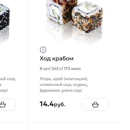
Ход крабом
8 шт/ 245 г/ 173 ккал
ный сыр,
Угорь, краб (имитация),
а
сливочный сыр, огурец,
нжут
фурикаке, унаги соус
14.4
руб.