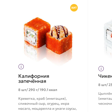
Калифорния
Чике
запечённая
8 шт/ 23
8 шт/ 290 г/ 190.1 ккал
Цыплён
Креветка, краб (имитация),
(имитац
сливочный сыр, огурец, икра
чесночн
масаго, моцарелла и унаги соусы,