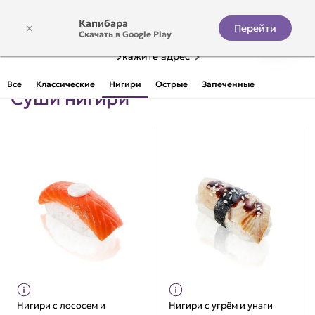
Капибара
×
Перейти
Скачать в Google Play
Укажите адрес
Все
Классические
Нигири
Острые
Запеченные
Суши нигири
Нигири с лососем и
Нигири с угрём и унаги