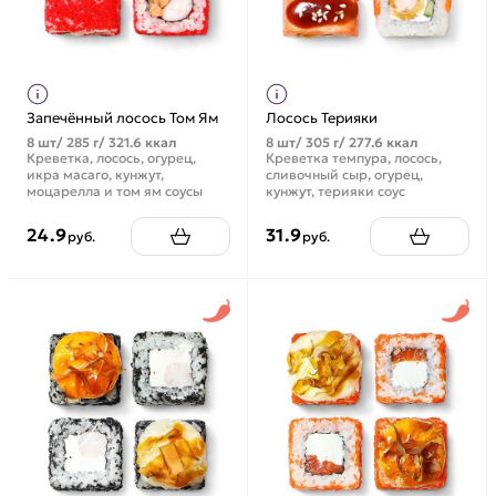
Запечённый лосось Том Ям
Лосось Терияки
8 шт/ 285 г/ 321.6 ккал
8 шт/ 305 г/ 277.6 ккал
Креветка, лосось, огурец,
Креветка темпура, лосось,
икра масаго, кунжут,
сливочный сыр, огурец,
моцарелла и том ям соусы
кунжут, терияки соус
24.9
31.9
руб.
руб.