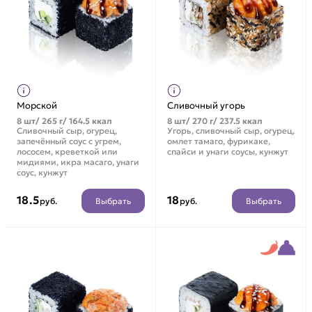
Морской
Сливочный угорь
8 шт/ 265 г/ 164.5 ккал
8 шт/ 270 г/ 237.5 ккал
Сливочный сыр, огурец,
Угорь, сливочный сыр, огурец,
запечённый соус с угрем,
омлет тамаго, фурикаке,
лососем, креветкой или
спайси и унаги соусы, кунжут
мидиями, икра масаго, унаги
соус, кунжут
18.5
18
Выбрать
Выбрать
руб.
руб.