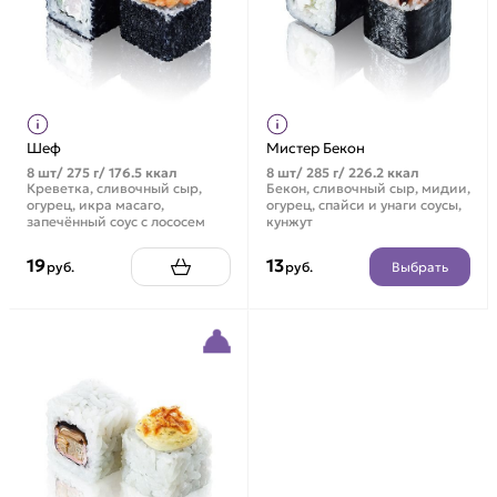
Шеф
Мистер Бекон
8 шт/ 275 г/ 176.5 ккал
8 шт/ 285 г/ 226.2 ккал
Креветка, сливочный сыр,
Бекон, сливочный сыр, мидии,
огурец, икра масаго,
огурец, спайси и унаги соусы,
запечённый соус с лососем
кунжут
19
13
Выбрать
руб.
руб.