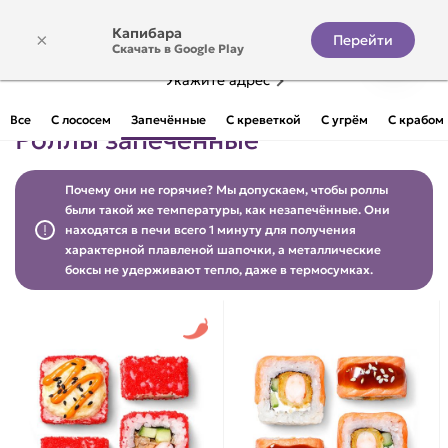
Капибара
×
Перейти
Скачать в Google Play
Укажите адрес
Все
С лососем
Запечённые
С креветкой
С угрём
С крабом
Роллы запечённые
Почему они не горячие? Мы допускаем, чтобы роллы
были такой же температуры, как незапечённые. Они
находятся в печи всего 1 минуту для получения
характерной плавленой шапочки, а металлические
боксы не удерживают тепло, даже в термосумках.