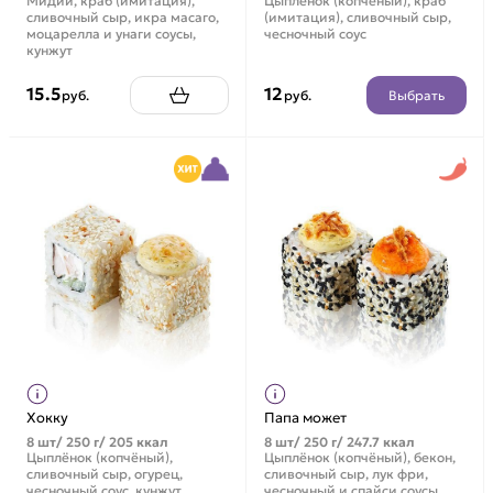
Мидии, краб (имитация),
Цыплёнок (копчёный), краб
сливочный сыр, икра масаго,
(имитация), сливочный сыр,
моцарелла и унаги соусы,
чесночный соус
кунжут
15.5
12
Выбрать
руб.
руб.
Хокку
Папа может
8 шт/ 250 г/ 205 ккал
8 шт/ 250 г/ 247.7 ккал
Цыплёнок (копчёный),
Цыплёнок (копчёный), бекон,
сливочный сыр, огурец,
сливочный сыр, лук фри,
чесночный соус, кунжут
чесночный и спайси соусы,