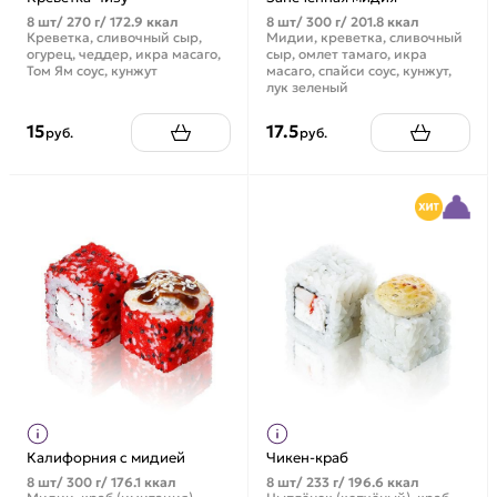
8 шт/ 270 г/ 172.9 ккал
8 шт/ 300 г/ 201.8 ккал
Креветка, сливочный сыр,
Мидии, креветка, сливочный
огурец, чеддер, икра масаго,
сыр, омлет тамаго, икра
Том Ям соус, кунжут
масаго, спайси соус, кунжут,
лук зеленый
15
17.5
руб.
руб.
Калифорния с мидией
Чикен-краб
8 шт/ 300 г/ 176.1 ккал
8 шт/ 233 г/ 196.6 ккал