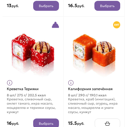
13
16.5
Выбрать
Выбрать
руб.
руб.
Креветка Терияки
Калифорния запечённая
8 шт/ 275 г/ 202.5 ккал
8 шт/ 290 г/ 190.1 ккал
Креветка, сливочный сыр,
Креветка, краб (имитация),
омлет тамаго, икра масаго,
сливочный сыр, огурец, икра
моцарелла и терияки соусы,
масаго, моцарелла и унаги
кунжут
соусы, кунжут
16
15.5
Выбрать
руб.
руб.