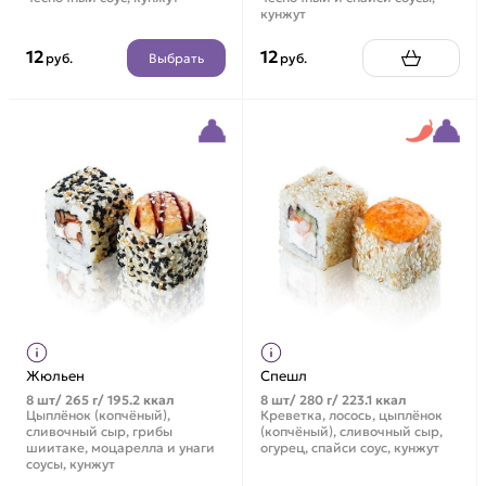
кунжут
12
12
Выбрать
руб.
руб.
Жюльен
Спешл
8 шт/ 265 г/ 195.2 ккал
8 шт/ 280 г/ 223.1 ккал
Цыплёнок (копчёный),
Креветка, лосось, цыплёнок
сливочный сыр, грибы
(копчёный), сливочный сыр,
шиитаке, моцарелла и унаги
огурец, спайси соус, кунжут
соусы, кунжут