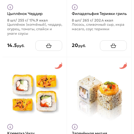
Цыплёнок Чеддер
Филадельфия Терияки гриль
8 шт/ 255 г/ 174.9 ккал
8 шт/ 265 г/ 202.4 ккал
Цыплёнок (копчёный), чеддер,
Лосось, сливочный сыр, икра
огурец, томаты, спайси и
масаго, соус терияки
унаги соусы
14.5
20
руб.
руб.
Креветка Чизу
Запечённая мидия