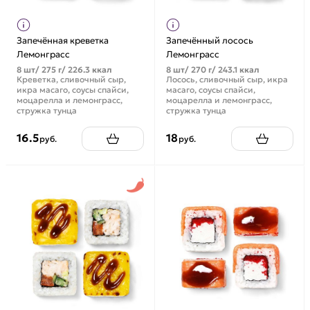
Запечённая креветка
Запечённый лосось
Лемонграсс
Лемонграсс
8 шт/ 275 г/ 226.3 ккал
8 шт/ 270 г/ 243.1 ккал
Креветка, сливочный сыр,
Лосось, сливочный сыр, икра
икра масаго, соусы спайси,
масаго, соусы спайси,
моцарелла и лемонграсс,
моцарелла и лемонграсс,
стружка тунца
стружка тунца
16.5
18
руб.
руб.