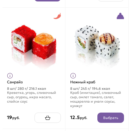
Санрайз
Нежный краб
8 шт/ 280 г/ 216.1 ккал
8 шт/ 245 г/ 194.6 ккал
Креветка, угорь, сливочный
Краб (имитация), сливочный
сыр, огурец, икра масаго,
сыр, омлет тамаго, салат,
спайси соус
моцарелла и унаги соусы,
кунжут
19
12.5
Выбрать
руб.
руб.