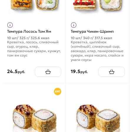
Темпура Лосось Том Ям
Темпура Чикен-Шримп
10 шт/ 325 г/ 325.6 ккал
10 шт/ 340 г/ 317.5 ккал
Креветка, лосось, сливочный
Креветка, цыплёнок
сыр, огурец, кляр,
(копчёный), сливочный сыр,
панировочные сухари, кунжут,
авокадо, кляр, панировочные
том ям соус
сухари, икра масаго, спайси и
унаги соусы
24.5
19.5
руб.
руб.