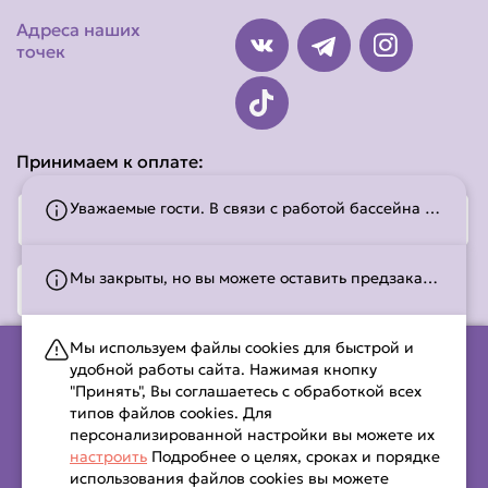
Адреса наших
точек
Принимаем к оплате:
Уважаемые гости. В связи с работой бассейна покушать у нас на месте можно до 22:00.Далее только самовывоз!
Мы закрыты, но вы можете оставить предзаказ! Работаем с 11:00 до 22:45. С временем работы можно ознакомиться на странице
Мы используем файлы cookies для быстрой и
удобной работы сайта. Нажимая кнопку
"Принять", Вы соглашаетесь с обработкой всех
ООО «МАЛИМОН» (УНП 291608242), юр. адрес:.225644,
типов файлов cookies. Для
Республика Беларусь, Брестская область, г. Лунинец, ул.
персонализированной настройки вы можете их
Советская, д. 27 (2 этаж)свидетельств о гос. регистрации
настроить
Подробнее о целях, сроках и порядке
выдано Лунинецким районным исполнительным комитетом
использования файлов cookies вы можете