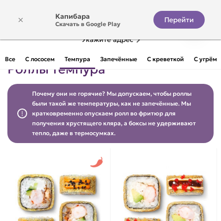
Капибара
×
Перейти
Скачать в Google Play
Укажите адрес
Все
С лососем
Темпура
Запечённые
С креветкой
С угрём
Роллы темпура
Почему они не горячие? Мы допускаем, чтобы роллы
были такой же температуры, как не запечённые. Мы
кратковременно опускаем ролл во фритюр для
получения хрустящего кляра, а боксы не удерживают
тепло, даже в термосумках.