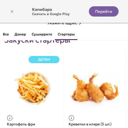
Капибара
×
Перейти
Скачать в Google Play
Укажите адрес
Все
Донер
Суширрито
Стартеры
Закуски стартеры
Картофель фри
Креветки в кляре (3 шт.)