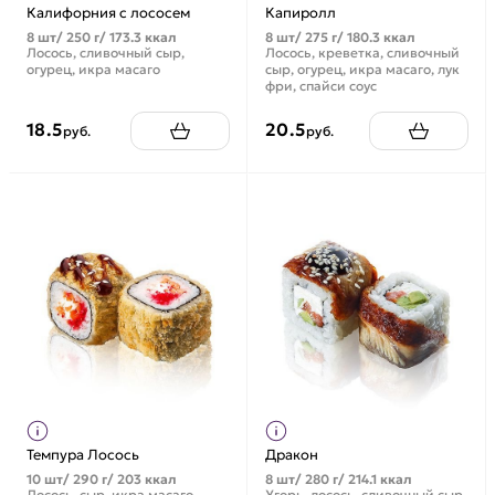
Калифорния с лососем
Капиролл
8 шт/ 250 г/ 173.3 ккал
8 шт/ 275 г/ 180.3 ккал
Лосось, сливочный сыр,
Лосось, креветка, сливочный
огурец, икра масаго
сыр, огурец, икра масаго, лук
фри, спайси соус
18.5
20.5
руб.
руб.
Темпура Лосось
Дракон
10 шт/ 290 г/ 203 ккал
8 шт/ 280 г/ 214.1 ккал
Лосось, сыр, икра масаго,
Угорь, лосось, сливочный сыр,