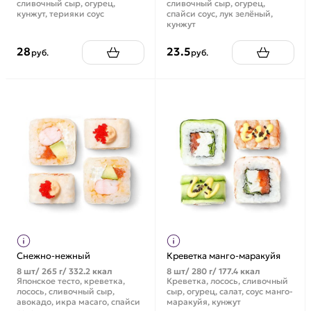
сливочный сыр, огурец,
сливочный сыр, огурец,
кунжут, терияки соус
спайси соус, лук зелёный,
кунжут
28
23.5
руб.
руб.
Снежно-нежный
Креветка манго-маракуйя
8 шт/ 265 г/ 332.2 ккал
8 шт/ 280 г/ 177.4 ккал
Японское тесто, креветка,
Креветка, лосось, сливочный
лосось, сливочный сыр,
сыр, огурец, салат, соус манго-
авокадо, икра масаго, спайси
маракуйя, кунжут