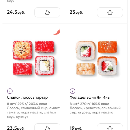
соус
24.5
23
руб.
руб.
Спайси лосось тартар
Филадельфия Ян Инь
8 шт/ 295 г/ 203.4 ккал
8 шт/ 270 г/ 165.5 ккал
Лосось, сливочный сыр, омлет
Лосось, креветка, сливочный
тамаго, икра масаго, спайси
сыр, огурец, икра масаго
соус, кунжут
23.5
19
руб.
руб.