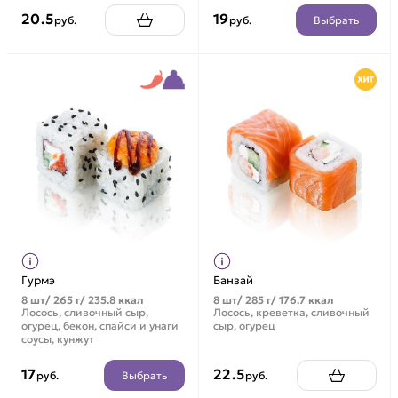
20.5
19
Выбрать
руб.
руб.
Гурмэ
Банзай
8 шт/ 265 г/ 235.8 ккал
8 шт/ 285 г/ 176.7 ккал
Лосось, сливочный сыр,
Лосось, креветка, сливочный
огурец, бекон, спайси и унаги
сыр, огурец
соусы, кунжут
17
22.5
Выбрать
руб.
руб.