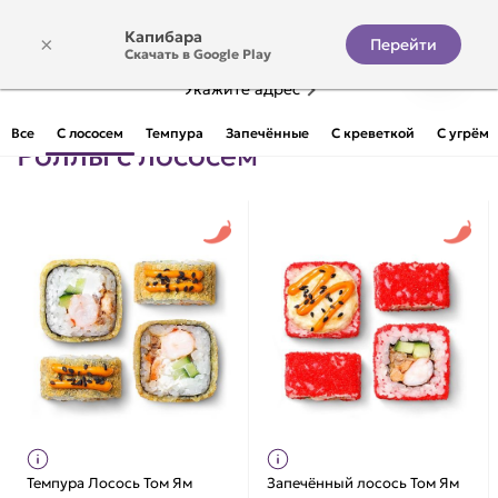
Капибара
×
Перейти
Скачать в Google Play
Укажите адрес
Все
С лососем
Темпура
Запечённые
С креветкой
С угрём
Роллы с лососем
Темпура Лосось Том Ям
Запечённый лосось Том Ям