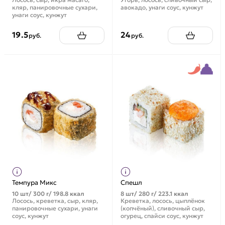
кляр, панировочные сухари,
авокадо, унаги соус, кунжут
унаги соус, кунжут
19.5
24
руб.
руб.
Темпура Микс
Спешл
10 шт/ 300 г/ 198.8 ккал
8 шт/ 280 г/ 223.1 ккал
Лосось, креветка, сыр, кляр,
Креветка, лосось, цыплёнок
панировочные сухари, унаги
(копчёный), сливочный сыр,
соус, кунжут
огурец, спайси соус, кунжут