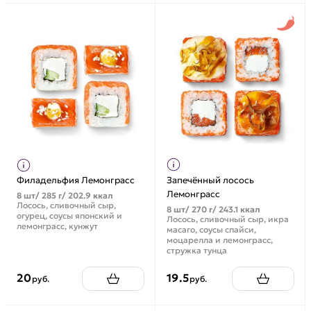
Филадельфия Лемонграсс
Запечённый лосось
Лемонграсс
8 шт/ 285 г/ 202.9 ккал
Лосось, сливочный сыр,
8 шт/ 270 г/ 243.1 ккал
огурец, соусы японский и
Лосось, сливочный сыр, икра
лемонграсс, кунжут
масаго, соусы спайси,
моцарелла и лемонграсс,
стружка тунца
20
19.5
руб.
руб.