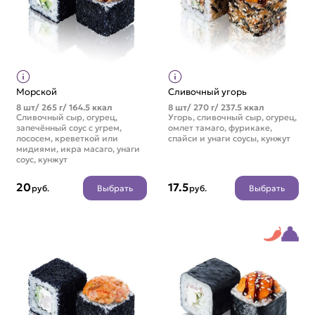
Морской
Сливочный угорь
8 шт/ 265 г/ 164.5 ккал
8 шт/ 270 г/ 237.5 ккал
Сливочный сыр, огурец,
Угорь, сливочный сыр, огурец,
запечённый соус с угрем,
омлет тамаго, фурикаке,
лососем, креветкой или
спайси и унаги соусы, кунжут
мидиями, икра масаго, унаги
соус, кунжут
20
17.5
Выбрать
Выбрать
руб.
руб.