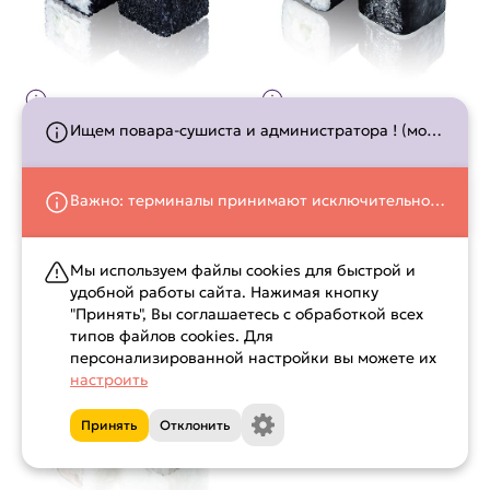
Шеф
Мистер Бекон
Ищем повара-сушиста и администратора ! (можно без опыта!) +375 (29) 506-31-08
8 шт/ 275 г/ 176.5 ккал
8 шт/ 285 г/ 226.2 ккал
Креветка, сливочный сыр,
Бекон, сливочный сыр, мидии,
огурец, икра масаго,
огурец, спайси и унаги соусы,
запечённый соус с лососем
кунжут
Важно: терминалы принимают исключительно пластиковые карты. Оплата со смартфонов и часов невозможна. Пожалуйста, подготовьте карту заранее.
21.5
16
Выбрать
руб.
руб.
Мы используем файлы cookies для быстрой и
удобной работы сайта. Нажимая кнопку
"Принять", Вы соглашаетесь с обработкой всех
типов файлов cookies. Для
персонализированной настройки вы можете их
настроить
Принять
Отклонить