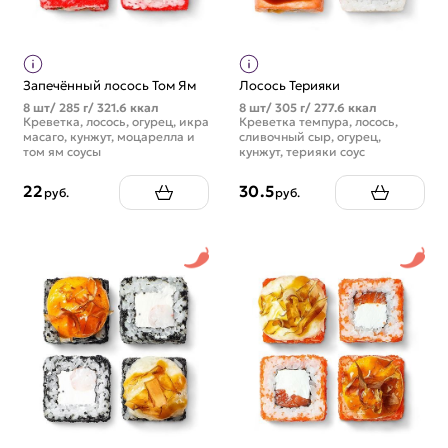
Запечённый лосось Том Ям
Лосось Терияки
8 шт/ 285 г/ 321.6 ккал
8 шт/ 305 г/ 277.6 ккал
Креветка, лосось, огурец, икра
Креветка темпура, лосось,
масаго, кунжут, моцарелла и
сливочный сыр, огурец,
том ям соусы
кунжут, терияки соус
22
30.5
руб.
руб.