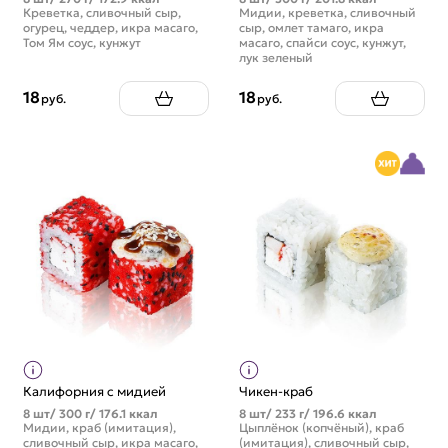
Креветка, сливочный сыр,
Мидии, креветка, сливочный
огурец, чеддер, икра масаго,
сыр, омлет тамаго, икра
Том Ям соус, кунжут
масаго, спайси соус, кунжут,
лук зеленый
18
18
руб.
руб.
Калифорния с мидией
Чикен-краб
8 шт/ 300 г/ 176.1 ккал
8 шт/ 233 г/ 196.6 ккал
Мидии, краб (имитация),
Цыплёнок (копчёный), краб
сливочный сыр, икра масаго,
(имитация), сливочный сыр,