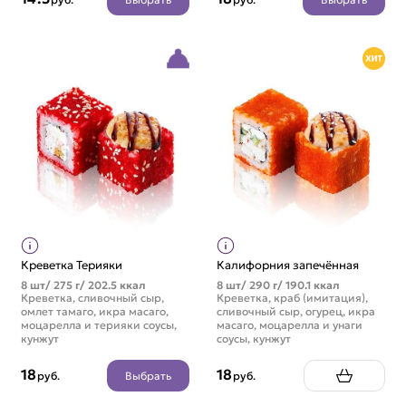
Креветка Терияки
Калифорния запечённая
8 шт/ 275 г/ 202.5 ккал
8 шт/ 290 г/ 190.1 ккал
Креветка, сливочный сыр,
Креветка, краб (имитация),
омлет тамаго, икра масаго,
сливочный сыр, огурец, икра
моцарелла и терияки соусы,
масаго, моцарелла и унаги
кунжут
соусы, кунжут
18
18
Выбрать
руб.
руб.