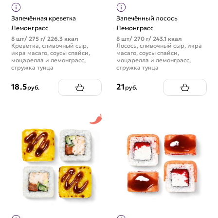
Запечённая креветка
Запечённый лосось
Лемонграсс
Лемонграсс
8 шт/ 275 г/ 226.3 ккал
8 шт/ 270 г/ 243.1 ккал
Креветка, сливочный сыр,
Лосось, сливочный сыр, икра
икра масаго, соусы спайси,
масаго, соусы спайси,
моцарелла и лемонграсс,
моцарелла и лемонграсс,
стружка тунца
стружка тунца
18.5
21
руб.
руб.