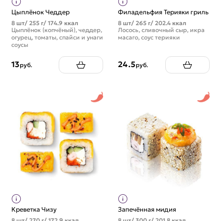
Цыплёнок Чеддер
Филадельфия Терияки гриль
8 шт/ 255 г/ 174.9 ккал
8 шт/ 265 г/ 202.4 ккал
Цыплёнок (копчёный), чеддер,
Лосось, сливочный сыр, икра
огурец, томаты, спайси и унаги
масаго, соус терияки
соусы
13
24.5
руб.
руб.
Креветка Чизу
Запечённая мидия
8 шт/ 270 г/ 172.9 ккал
8 шт/ 300 г/ 201.8 ккал