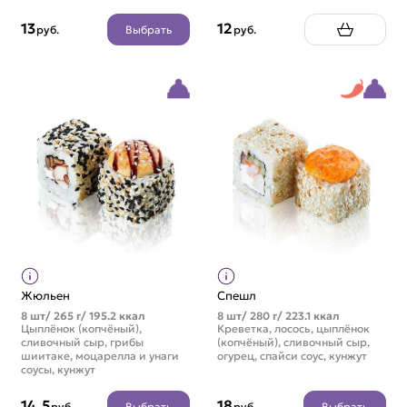
13
12
Выбрать
руб.
руб.
Жюльен
Спешл
8 шт/ 265 г/ 195.2 ккал
8 шт/ 280 г/ 223.1 ккал
Цыплёнок (копчёный),
Креветка, лосось, цыплёнок
сливочный сыр, грибы
(копчёный), сливочный сыр,
шиитаке, моцарелла и унаги
огурец, спайси соус, кунжут
соусы, кунжут
14.5
18
Выбрать
Выбрать
руб.
руб.