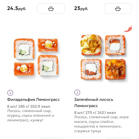
24.5
23
руб.
руб.
Филадельфия Лемонграсс
Запечённый лосось
Лемонграсс
8 шт/ 285 г/ 202.9 ккал
Лосось, сливочный сыр,
8 шт/ 270 г/ 243.1 ккал
огурец, соусы японский и
Лосось, сливочный сыр, икра
лемонграсс, кунжут
масаго, соусы спайси,
моцарелла и лемонграсс,
стружка тунца