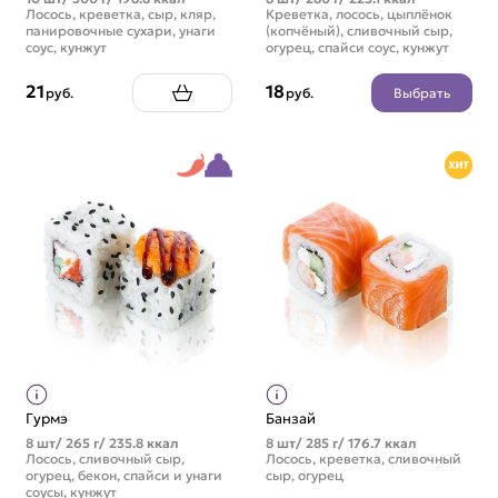
Лосось, креветка, сыр, кляр,
Креветка, лосось, цыплёнок
панировочные сухари, унаги
(копчёный), сливочный сыр,
соус, кунжут
огурец, спайси соус, кунжут
21
18
Выбрать
руб.
руб.
Гурмэ
Банзай
8 шт/ 265 г/ 235.8 ккал
8 шт/ 285 г/ 176.7 ккал
Лосось, сливочный сыр,
Лосось, креветка, сливочный
огурец, бекон, спайси и унаги
сыр, огурец
соусы, кунжут