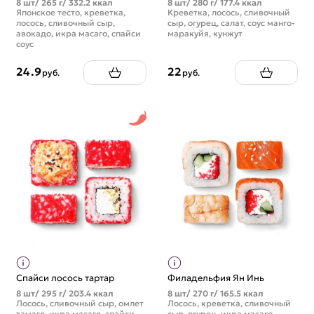
8 шт/ 265 г/ 332.2 ккал
8 шт/ 280 г/ 177.4 ккал
Японское тесто, креветка,
Креветка, лосось, сливочный
лосось, сливочный сыр,
сыр, огурец, салат, соус манго-
авокадо, икра масаго, спайси
маракуйя, кунжут
соус
24.9
22
руб.
руб.
Спайси лосось тартар
Филадельфия Ян Инь
8 шт/ 295 г/ 203.4 ккал
8 шт/ 270 г/ 165.5 ккал
Лосось, сливочный сыр, омлет
Лосось, креветка, сливочный
тамаго, икра масаго, спайси
сыр, огурец, икра масаго