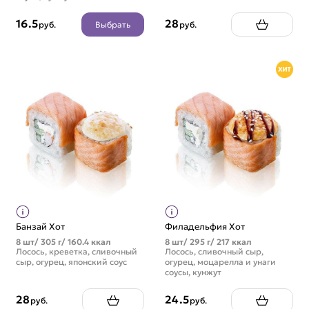
16.5
28
Выбрать
руб.
руб.
Банзай Хот
Филадельфия Хот
8 шт/ 305 г/ 160.4 ккал
8 шт/ 295 г/ 217 ккал
Лосось, креветка, сливочный
Лосось, сливочный сыр,
сыр, огурец, японский соус
огурец, моцарелла и унаги
соусы, кунжут
28
24.5
руб.
руб.