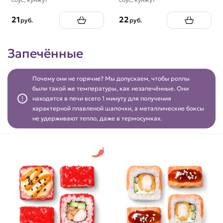
21
22
руб.
руб.
Запечённые
Почему они не горячие? Мы допускаем, чтобы роллы
были такой же температуры, как незапечённые. Они
находятся в печи всего 1 минуту для получения
характерной плавленой шапочки, а металлические боксы
не удерживают тепло, даже в термосумках.