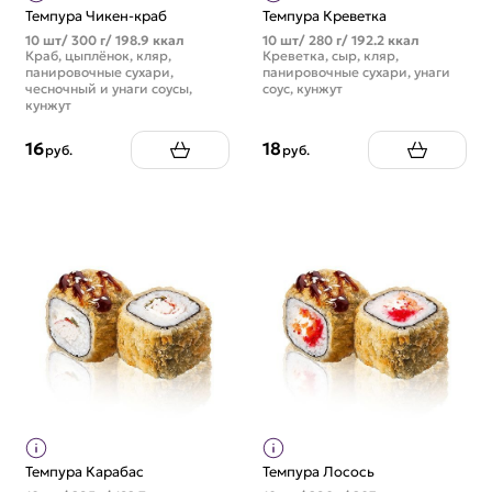
Темпура Чикен-краб
Темпура Креветка
10 шт/ 300 г/ 198.9 ккал
10 шт/ 280 г/ 192.2 ккал
Краб, цыплёнок, кляр,
Креветка, сыр, кляр,
панировочные сухари,
панировочные сухари, унаги
чесночный и унаги соусы,
соус, кунжут
кунжут
16
18
руб.
руб.
Темпура Карабас
Темпура Лосось