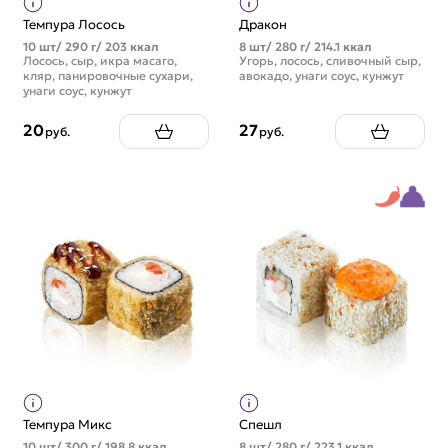
Темпура Лосось
Дракон
10 шт/ 290 г/ 203 ккал
8 шт/ 280 г/ 214.1 ккал
Лосось, сыр, икра масаго,
Угорь, лосось, сливочный сыр,
кляр, панировочные сухари,
авокадо, унаги соус, кунжут
унаги соус, кунжут
20
27
руб.
руб.
Темпура Микс
Спешл
10 шт/ 300 г/ 198.8 ккал
8 шт/ 280 г/ 223.1 ккал