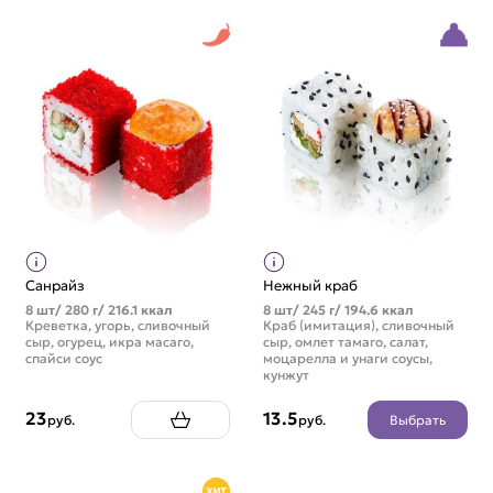
Санрайз
Нежный краб
8 шт/ 280 г/ 216.1 ккал
8 шт/ 245 г/ 194.6 ккал
Креветка, угорь, сливочный
Краб (имитация), сливочный
сыр, огурец, икра масаго,
сыр, омлет тамаго, салат,
спайси соус
моцарелла и унаги соусы,
кунжут
23
13.5
Выбрать
руб.
руб.