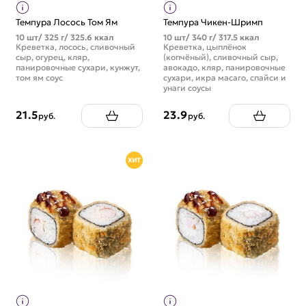
Темпура Лосось Том Ям
Темпура Чикен-Шримп
10 шт/ 325 г/ 325.6 ккал
10 шт/ 340 г/ 317.5 ккал
Креветка, лосось, сливочный
Креветка, цыплёнок
сыр, огурец, кляр,
(копчёный), сливочный сыр,
панировочные сухари, кунжут,
авокадо, кляр, панировочные
том ям соус
сухари, икра масаго, спайси и
унаги соусы
21.5
23.9
руб.
руб.