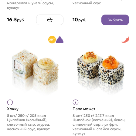
моцарелла и унаги соусы,
чесночный соус
кунжут
16.5
10
Выбрать
руб.
руб.
Хокку
Папа может
8 шт/ 250 г/ 205 ккал
8 шт/ 250 г/ 247.7 ккал
Цыплёнок (копчёный),
Цыплёнок (копчёный), бекон,
сливочный сыр, огурец,
сливочный сыр, лук фри,
чесночный соус, кунжут
чесночный и спайси соусы,
кунжут