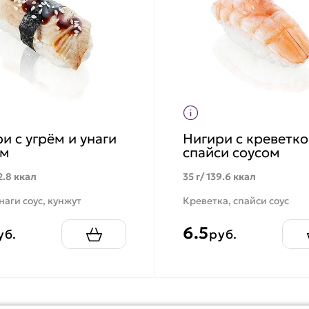
и с угрём и унаги
Нигири с креветко
ом
спайси соусом
2.8 ккал
35 г/ 139.6 ккал
унаги соус, кунжут
Креветка, спайси соус
6.5
уб.
руб.