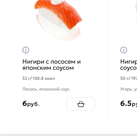
Нигири с лососем и
Нигир
японским соусом
соус
32 г/ 158.8 ккал
30 г/ 19
Лосось, японский соус
Угорь, 
6
6.5
руб.
р