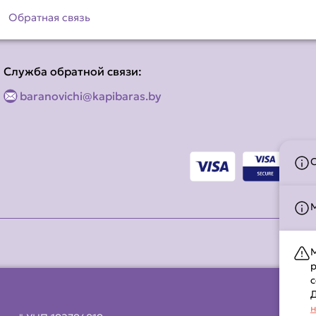
Обратная связь
Служба обратной связи:
baranovichi@kapibaras.by
М
р
с
Д
н