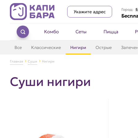
Город:
Б
Укажите адрес
Беспла
Комбо
Сеты
Пицца
Р
Все
Классические
Нигири
Острые
Запече
Главная
Суши
Нигири
Суши нигири