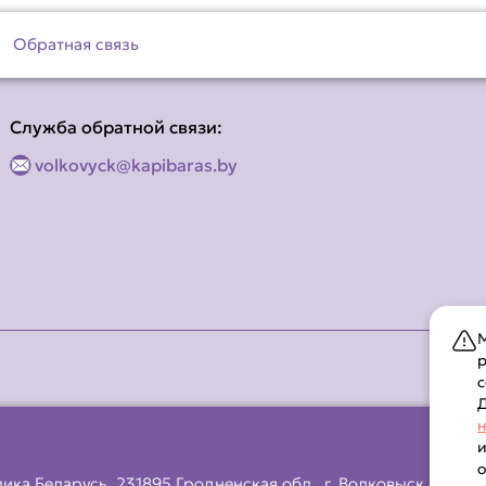
Обратная связь
Служба обратной связи:
volkovyck@kapibaras.by
М
р
с
Д
н
и